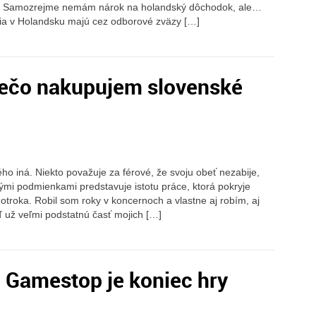
sť. Samozrejme nemám nárok na holandský dôchodok, ale…
via v Holandsku majú cez odborové zväzy […]
prečo nakupujem slovenské
ho iná. Niekto považuje za férové, že svoju obeť nezabije,
ými podmienkami predstavuje istotu práce, ktorá pokryje
otroka. Robil som roky v koncernoch a vlastne aj robím, aj
ď už veľmi podstatnú časť mojich […]
 Gamestop je koniec hry