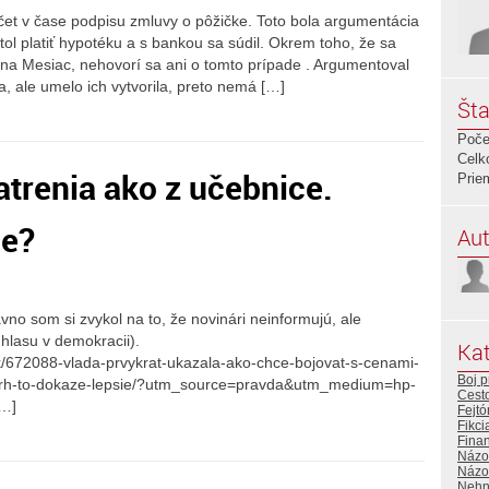
čet v čase podpisu zmluvy o pôžičke. Toto bola argumentácia
ol platiť hypotéku a s bankou sa súdil. Okrem toho, že sa
 na Mesiac, nehovorí sa ani o tomto prípade . Argumentoval
, ale umelo ich vytvorila, preto nemá […]
Šta
Poče
Celk
atrenia ako z učebnice.
Prie
ie?
Aut
no som si zvykol na to, že novinári neinformujú, ale
hlasu v demokracii).
Kat
ok/672088-vlada-prvykrat-ukazala-ako-chce-bojovat-s-cenami-
Boj p
i-trh-to-dokaze-lepsie/?utm_source=pravda&utm_medium=hp-
Cest
…]
Fejtó
Fikci
Fina
Názo
Názor
Nehn