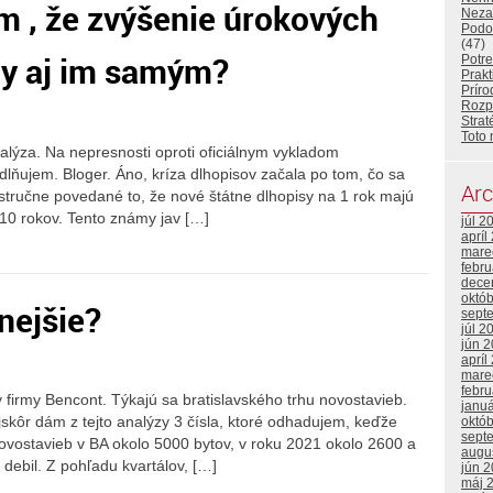
om , že zvýšenie úrokových
Neza
Podo
(47)
my aj im samým?
Potr
Prakt
Príro
Rozp
Strat
Toto 
nalýza. Na nepresnosti oproti oficiálnym vykladom
dlňujem. Bloger. Áno, kríza dlhopisov začala po tom, čo sa
Arc
je stručne povedané to, že nové štátne dlhopisy na 1 rok majú
 10 rokov. Tento známy jav […]
júl 2
apríl
mare
febr
dece
októ
nejšie?
sept
júl 2
jún 
apríl
mare
febr
firmy Bencont. Týkajú sa bratislavského trhu novostavieb.
janu
jskôr dám z tejto analýzy 3 čísla, ktoré odhadujem, keďže
októ
sept
 novostavieb v BA okolo 5000 bytov, v roku 2021 okolo 2600 a
augu
 debil. Z pohľadu kvartálov, […]
jún 
máj 