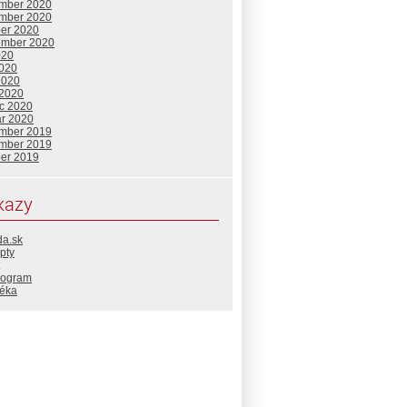
mber 2020
mber 2020
ber 2020
ember 2020
020
2020
2020
 2020
c 2020
ár 2020
mber 2019
mber 2019
ber 2019
kazy
da.sk
pty
rogram
téka