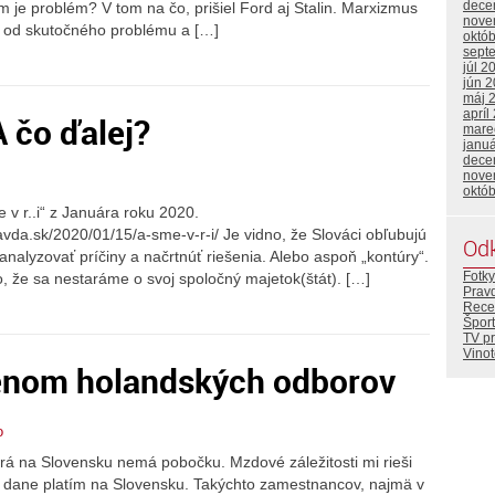
dece
 je problém? V tom na čo, prišiel Ford aj Stalin. Marxizmus
nove
sť od skutočného problému a […]
októ
sept
júl 2
jún 
máj 
apríl
A čo ďalej?
mare
janu
dece
nove
októ
 v r..i“ z Januára roku 2020.
ravda.sk/2020/01/15/a-sme-v-r-i/ Je vidno, že Slováci obľubujú
Od
analyzovať príčiny a načrtnúť riešenia. Alebo aspoň „kontúry“.
Fotky
, že sa nestaráme o svoj spoločný majetok(štát). […]
Prav
Rece
Šport
TV p
Vino
lenom holandských odborov
o
rá na Slovensku nemá pobočku. Mzdové záležitosti mi rieši
a dane platím na Slovensku. Takýchto zamestnancov, najmä v