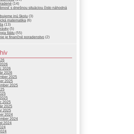
radené
(14)
bnosť s dnešnou situäciou čisto náhodná
ebujeme inú školu
(3)
ická matematika
(6)
da
(13)
rávky
(5)
égia štátu
(55)
nie je finančné poradenstvo
(2)
hív
026
 2026
c 2026
uár 2026
mber 2025
ber 2025
ember 2025
025
2025
 2025
c 2025
uár 2025
ár 2025
ber 2024
ember 2024
st 2024
2024
2024