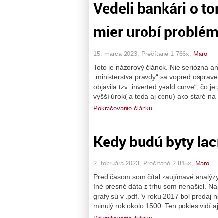
Vedeli bankári o t
mier urobí problé
15. marca 2023, Prečítané 1 766x,
Maro
Toto je názorový článok. Nie seriózna a
„ministerstva pravdy“ sa vopred osprave
objavila tzv „inverted yeald curve“, čo 
vyšší úrok( a teda aj cenu) ako staré na
Pokračovanie článku
Kedy budú byty lac
2. februára 2023, Prečítané 2 845x,
Maro
Pred časom som čítal zaujímavé analýzy 
Iné presné dáta z trhu som nenašiel. Na
grafy sú v .pdf. V roku 2017 bol predaj
minulý rok okolo 1500. Ten pokles vidí aj