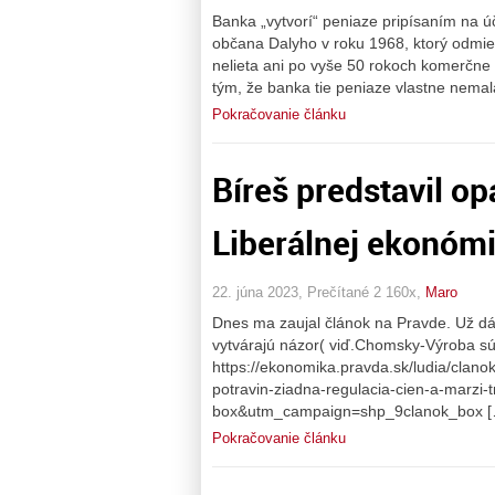
Banka „vytvorí“ peniaze pripísaním na ú
občana Dalyho v roku 1968, ktorý odmiet
nelieta ani po vyše 50 rokoch komerčne
tým, že banka tie peniaze vlastne nemala
Pokračovanie článku
Bíreš predstavil op
Liberálnej ekonóm
22. júna 2023, Prečítané 2 160x,
Maro
Dnes ma zaujal článok na Pravde. Už dáv
vytvárajú názor( viď.Chomsky-Výroba sú
https://ekonomika.pravda.sk/ludia/clan
potravin-ziadna-regulacia-cien-a-marz
box&utm_campaign=shp_9clanok_box [
Pokračovanie článku