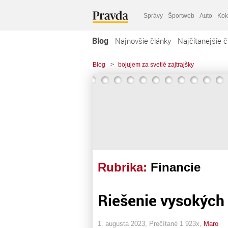
Správy
Športweb
Auto
Kok
Blog
Najnovšie články
Najčítanejšie č
Blog
>
bojujem za svetlé zajtrajšky
Rubrika:
Financie
Riešenie vysokých 
1. augusta 2023, Prečítané 1 923x,
Maro