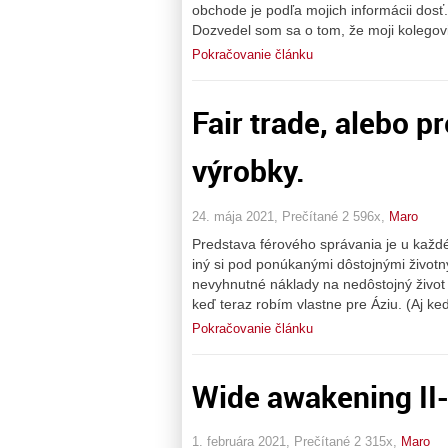
obchode je podľa mojich informácii do
Dozvedel som sa o tom, že moji kolego
Pokračovanie článku
Fair trade, alebo 
výrobky.
24. mája 2021, Prečítané 2 596x,
Maro
Predstava férového správania je u každé
iný si pod ponúkanými dôstojnými životn
nevyhnutné náklady na nedôstojný život 
keď teraz robím vlastne pre Áziu. (Aj ke
Pokračovanie článku
Wide awakening II-
1. februára 2021, Prečítané 2 315x,
Maro