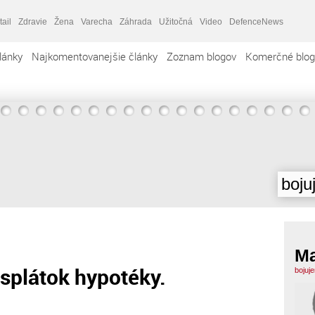
tail
Zdravie
Žena
Varecha
Záhrada
Užitočná
Video
DefenceNews
lánky
Najkomentovanejšie články
Zoznam blogov
Komerčné blog
boju
M
splátok hypotéky.
bojuj