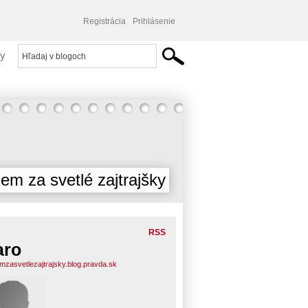
Registrácia
Prihlásenie
y
jem za svetlé zajtrajšky
RSS
aro
emzasvetlezajtrajsky.blog.pravda.sk