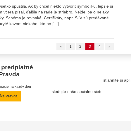
šetko spustila. Ak by chcel niekto vytvoriť symboliku, lepšie si
 včera písal, ďalšie na rade je striebro. Nejde iba o nejaký
y. Schéma je rovnaká. Certifikáty, napr. SLV sú predávané
kryté kovom niekoho, kto ho […]
«
1
2
3
4
»
 predplatné
Pravda
stiahnite si ap
ormácie na každý deň
sledujte naše sociálne siete
íka Pravda