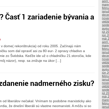
apríl
mare
febr
janu
? Časť 1 zariadenie bývania a
dece
nove
októ
sept
augu
júl 2
jún 
máj 
o
apríl
mare
 v dome( rekonštrukcia) od roku 2005. Začínajú nám
febr
ičku som dal opraviť asi za 80 eur- 2 opravy chladivo a
janu
ď nie zo Švédska. Keďže ide už o chladničku 21.storočia, kde
dece
nove
môj názor), resp. sa znižuje na úkor […]
októ
sept
augu
jún 
febr
janu
é zdanenie nadmerného zisku?
nove
októ
sept
júl 2
máj 
mare
m od liberálov nečakal. Vnímam to podobne marxisticky ako
febr
dia, že dnešní liberáli sú vlastne neomarxisti. A môžu si so
janu