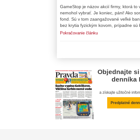
GameStop je názov akcií firmy, ktorá to v
nemohol vybrať. Je koniec, páni! Ako som
fond. Sú v tom zaangažované veľké bank
bez krytia fyzickým kovom, prípadne sú 
Pokračovanie článku
Objednajte si
denníka 
a získajte užitočné inf
Predplatné denn