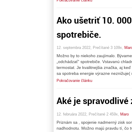
Pokračovanie článku
Ako ušetriť 10. 000
spotrebiče.
12. septembra 2022, Prečítané 3 109x,
Mar
Možno by to niekoho zaujímalo. Bývame
„odchádzať“ spotrebiče. Vstavanú chladn
termostat. Je kvalitnejšia značka, aj ke
sa spotreba energie výrazne neznižuje( 
Pokračovanie článku
Aké je spravodliv
12. februára 2022, Prečítané 2 459x,
Maro
Priznám sa , spojenie nadmerný zisk so
nadhodnotu. Možno majú pravdu tí, čo tvr