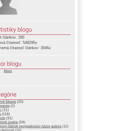
tistiky blogu
t článkov: 180
ová čítanosť: 548295x
merná čítanosť článkov: 3046x
or blogu
Maro
egórie
roti šikane
(20)
ovanie
(2)
n
(31)
a
(116)
ncie
(31)
rová úvaha
(59)
ovy článok nevyjadrujúci názor autora
(11)
uteľnosti
(16)