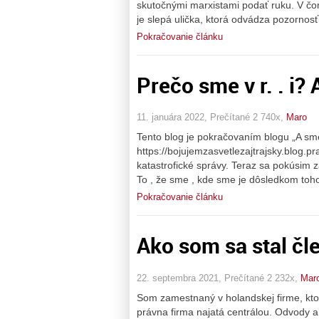
skutočnými marxistami podať ruku. V čom
je slepá ulička, ktorá odvádza pozorno
Pokračovanie článku
Prečo sme v r. . i? 
11. januára 2022, Prečítané 2 740x,
Maro
Tento blog je pokračovaním blogu „A sme
https://bojujemzasvetlezajtrajsky.blog.p
katastrofické správy. Teraz sa pokúsim z
To , že sme , kde sme je dôsledkom toho
Pokračovanie článku
Ako som sa stal č
22. septembra 2021, Prečítané 2 232x,
Mar
Som zamestnaný v holandskej firme, kto
právna firma najatá centrálou. Odvody 