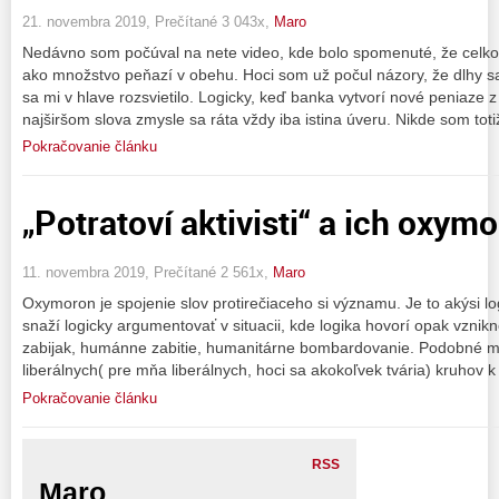
21. novembra 2019, Prečítané 3 043x,
Maro
Nedávno som počúval na nete video, kde bolo spomenuté, že celkov
ako množstvo peňazí v obehu. Hoci som už počul názory, že dlhy sa 
sa mi v hlave rozsvietilo. Logicky, keď banka vytvorí nové peniaze 
najširšom slova zmysle sa ráta vždy iba istina úveru. Nikde som toti
Pokračovanie článku
„Potratoví aktivisti“ a ich oxym
11. novembra 2019, Prečítané 2 561x,
Maro
Oxymoron je spojenie slov protirečiaceho si významu. Je to akýsi lo
snaží logicky argumentovať v situacii, kde logika hovorí opak vzni
zabijak, humánne zabitie, humanitárne bombardovanie. Podobné ma 
liberálnych( pre mňa liberálnych, hoci sa akokoľvek tvária) kruhov 
Pokračovanie článku
RSS
Maro