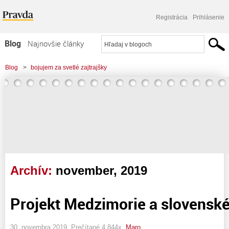
Registrácia
Prihlásenie
Blog
Najnovšie články
Najčítanejšie články
Blog
>
bojujem za svetlé zajtrajšky
Najkomentovanejšie články
Zoznam blogov
Komerčné blogy
Archív:
november, 2019
Projekt Medzimorie a slovenské
30. novembra 2019, Prečítané 4 844x,
Maro