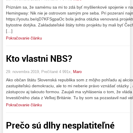
Priznám sa, že samému sa mi to zdá byť myšlienkové spojenie v nad
Hemingway: Nik nie je ostrovom samým pre seba. Pri pozeraní najn
https://youtu.be/qD7KFSgpaOc bola jedna otázka venovaná projekt
bytostne dotýka. Zakladateľské štáty tohto projektu by mali byť Če
[…]
Pokračovanie článku
Kto vlastni NBS?
29. novembra 2019, Prečítané 4 991x,
Maro
Ako občan štátu Slovenská republika som z môjho pohľadu aj akcion
zastupiteľskú demokraciu, ale to mi neberie právo vznášať otázky ,
zástupcov aj takouto formou. Zaujali ma vyhlásenia o tom, že vláda
Investičného zlata z Veľkej Británie. Tu by som sa pozastavil nad 
Pokračovanie článku
Prečo sú dlhy nesplatiteľné