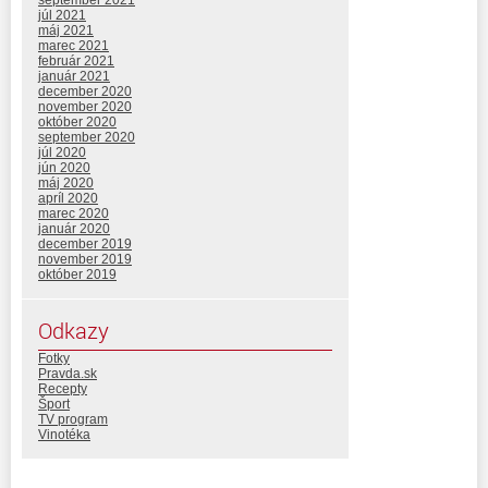
júl 2021
máj 2021
marec 2021
február 2021
január 2021
december 2020
november 2020
október 2020
september 2020
júl 2020
jún 2020
máj 2020
apríl 2020
marec 2020
január 2020
december 2019
november 2019
október 2019
Odkazy
Fotky
Pravda.sk
Recepty
Šport
TV program
Vinotéka