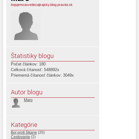
bojujemzasvetlezajtrajsky.blog.pravda.sk
Štatistiky blogu
Počet článkov: 180
Celková čítanosť: 548892x
Priemerná čítanosť článkov: 3049x
Autor blogu
Maro
Kategórie
Boj proti šikane
(20)
Cestovanie
(2)