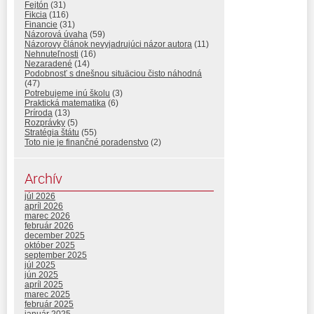
Fejtón
(31)
Fikcia
(116)
Financie
(31)
Názorová úvaha
(59)
Názorovy článok nevyjadrujúci názor autora
(11)
Nehnuteľnosti
(16)
Nezaradené
(14)
Podobnosť s dnešnou situäciou čisto náhodná
(47)
Potrebujeme inú školu
(3)
Praktická matematika
(6)
Príroda
(13)
Rozprávky
(5)
Stratégia štátu
(55)
Toto nie je finančné poradenstvo
(2)
Archív
júl 2026
apríl 2026
marec 2026
február 2026
december 2025
október 2025
september 2025
júl 2025
jún 2025
apríl 2025
marec 2025
február 2025
január 2025