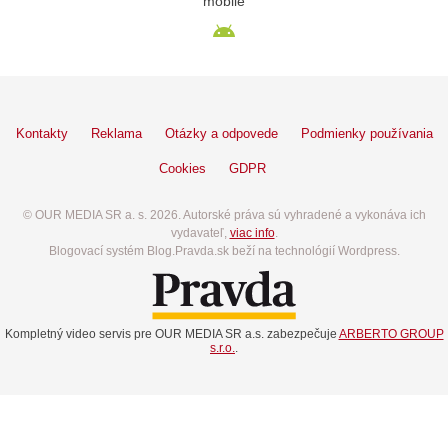
mobile
Kontakty
Reklama
Otázky a odpovede
Podmienky používania
Cookies
GDPR
© OUR MEDIA SR a. s. 2026. Autorské práva sú vyhradené a vykonáva ich
vydavateľ,
viac info
.
Blogovací systém Blog.Pravda.sk beží na technológií Wordpress.
Kompletný video servis pre OUR MEDIA SR a.s. zabezpečuje
ARBERTO GROUP
s.r.o.
.