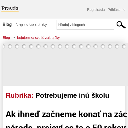
Registrácia
Prihlásenie
Blog
Najnovšie články
Najčítanejšie články
Blog
>
bojujem za svetlé zajtrajšky
Najkomentovanejšie články
Zoznam blogov
Komerčné blogy
Rubrika:
Potrebujeme inú školu
Ak ihneď začneme konať na zác
národa, prejaví sa to o 50 rokov.