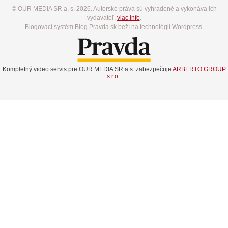
© OUR MEDIA SR a. s. 2026. Autorské práva sú vyhradené a vykonáva ich
vydavateľ,
viac info
.
Blogovací systém Blog.Pravda.sk beží na technológií Wordpress.
Kompletný video servis pre OUR MEDIA SR a.s. zabezpečuje
ARBERTO GROUP
s.r.o.
.