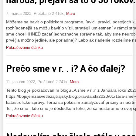
7. marca 2023, Prečítané 2 416x,
Maro
Môžeme sa baviť o politickom programe, ľavici, pravici, postojoch k
rozhľadenejší sa môžu baviť o vízii, stratégii umiestnení v rámci str
sme chceli IHNEĎ začať jednoznačne správne tak, aby sme neurobil
prvé( a možno jediné, ale poriadne)? Lebo ak riadenie rozdelíme n
Pokračovanie článku
Prečo sme v r. . i? A čo ďalej?
11. januára 2022, Prečítané 2 741x,
Maro
Tento blog je pokračovaním blogu „A sme v r..i“ z Januára roku 202
https://bojujemzasvetlezajtrajsky.blog.pravda.sk/2020/01/15/a-sme-v-
katastrofické správy. Teraz sa pokúsim zanalyzovať príčiny a načrtn
To , že sme , kde sme je dôsledkom toho, že sa nestaráme o svoj s
Pokračovanie článku