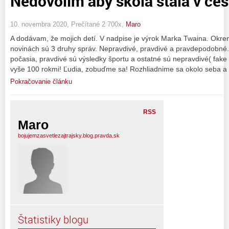
Nedovolím aby škola stála v ces
10. novembra 2020, Prečítané 2 700x,
Maro
A dodávam, že mojich detí. V nadpise je výrok Marka Twaina. Okrem
novinách sú 3 druhy správ. Nepravdivé, pravdivé a pravdepodobn
počasia, pravdivé sú výsledky športu a ostatné sú nepravdivé( fake
vyše 100 rokmi! Ľudia, zobuďme sa! Rozhliadnime sa okolo seba a
Pokračovanie článku
RSS
Maro
bojujemzasvetlezajtrajsky.blog.pravda.sk
Štatistiky blogu