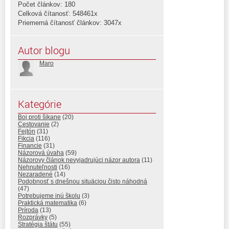
Počet článkov: 180
Celková čítanosť: 548461x
Priemerná čítanosť článkov: 3047x
Autor blogu
Maro
Kategórie
Boj proti šikane
(20)
Cestovanie
(2)
Fejtón
(31)
Fikcia
(116)
Financie
(31)
Názorová úvaha
(59)
Názorovy článok nevyjadrujúci názor autora
(11)
Nehnuteľnosti
(16)
Nezaradené
(14)
Podobnosť s dnešnou situäciou čisto náhodná
(47)
Potrebujeme inú školu
(3)
Praktická matematika
(6)
Príroda
(13)
Rozprávky
(5)
Stratégia štátu
(55)