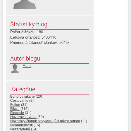
Štatistiky blogu
Počet článkov: 180
Celková čítanosť: 548344x
Priemerná čítanosť článkov: 3046x
Autor blogu
Maro
Kategórie
Boj proti šikane
(20)
Cestovanie
(2)
Fejtón
(31)
Fikcia
(116)
Financie
(31)
Názorová úvaha
(59)
Názorovy článok nevyjadrujúci názor autora
(11)
Nehnuteľnosti
(16)
Nezaradené
(14)