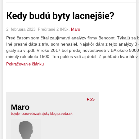
Kedy budú byty lacnejšie?
2. februára 2023, Prečítané 2 845x,
Maro
Pred časom som čítal zaujímavé analýzy firmy Bencont. Týkajú sa b
Iné presné dáta z trhu som nenašiel. Najskôr dám z tejto analýzy 3
grafy sú v .pdf. V roku 2017 bol predaj novostavieb v BA okolo 500
minulý rok okolo 1500. Ten pokles vidí aj debil. Z pohľadu kvartálov
Pokračovanie článku
RSS
Maro
bojujemzasvetlezajtrajsky.blog.pravda.sk