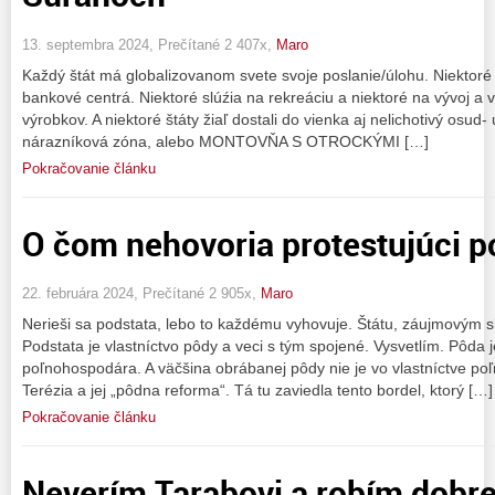
13. septembra 2024, Prečítané 2 407x,
Maro
Každý štát má globalizovanom svete svoje poslanie/úlohu. Niektoré š
bankové centrá. Niektoré slúźia na rekreáciu a niektoré na vývoj a 
výrobkov. A niektoré štáty žiaľ dostali do vienka aj nelichotivý os
nárazníková zóna, alebo MONTOVŇA S OTROCKÝMI […]
Pokračovanie článku
O čom nehovoria protestujúci p
22. februára 2024, Prečítané 2 905x,
Maro
Nerieši sa podstata, lebo to každému vyhovuje. Štátu, záujmovým
Podstata je vlastníctvo pôdy a veci s tým spojené. Vysvetlím. Pôda 
poľnohospodára. A väčšina obrábanej pôdy nie je vo vlastníctve p
Terézia a jej „pôdna reforma“. Tá tu zaviedla tento bordel, ktorý […]
Pokračovanie článku
Neverím Tarabovi a robím dobre.