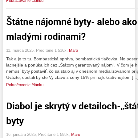
Pokračovanie článku
Štátne nájomné byty- alebo ako
mladými rodinami?
11. marca 2025, Prečítané 1 536x,
Maro
Tak a je to tu. Bombastická správa, bombastická tlačovka. No pose
lacnejšie a ponúka ich cez „Štátom garantovaný nájom“. V čom je h
nemusí byty postaviť, čo sa stalo aj v dnešnom medializovanom príp
Uváźte, dostali by ste Vy zľavu z ceny 15% pri najlukratívnejšom […
Pokračovanie článku
Diabol je skrytý v detailoch-„št
byty
16. januára 2025, Prečítané 1 598x,
Maro