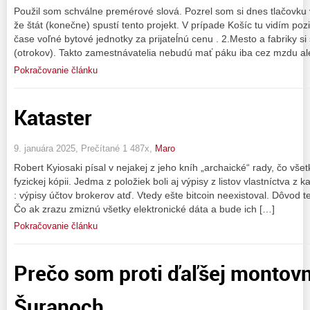
Použil som schválne premérové slová. Pozrel som si dnes tlačovku v
že štát (konečne) spustí tento projekt. V prípade Košíc tu vidím poz
čase voľné bytové jednotky za prijateĺnú cenu . 2.Mesto a fabriky si
(otrokov). Takto zamestnávatelia nebudú mať páku iba cez mzdu ale
Pokračovanie článku
Kataster
9. januára 2025, Prečítané 1 487x,
Maro
Robert Kyiosaki písal v nejakej z jeho kníh „archaické“ rady, čo vše
fyzickej kópii. Jedma z položiek boli aj výpisy z listov vlastníctva z
: výpisy účtov brokerov atď. Vtedy ešte bitcoin neexistoval. Dôvod
Čo ak zrazu zmiznú všetky elektronické dáta a bude ich […]
Pokračovanie článku
Prečo som proti ďaľšej montovni
Šuranoch