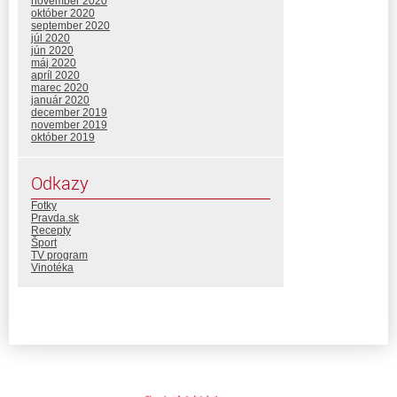
november 2020
október 2020
september 2020
júl 2020
jún 2020
máj 2020
apríl 2020
marec 2020
január 2020
december 2019
november 2019
október 2019
Odkazy
Fotky
Pravda.sk
Recepty
Šport
TV program
Vinotéka