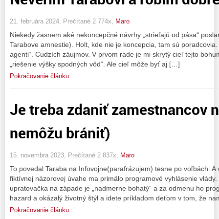
21. februára 2024, Prečítané 2 774x,
Maro
Niekedy žasnem aké nekoncepčné návrhy „strieľajú od pása“ poslan
Tarabove amnestie). Holt, kde nie je koncepcia, tam sú poradcovia. A
agenti“. Cudzích záujmov. V prvom rade je mi skrytý cieľ tejto bohum
„riešenie výšky spodných vôd“. Ale cieľ môže byť aj […]
Pokračovanie článku
Je treba zdaniť zamestnancov ni
nemôžu brániť)
15. novembra 2023, Prečítané 2 837x,
Maro
To povedal Taraba na Infovojne(parafrázujem) tesne po voľbách. A v
fiktívnej názorovej úvahe ma primälo programové vyhlásenie vlády. 
upratovačka na západe je „nadmerne bohatý“ a za odmenu ho prog
hazard a okázalý životný štýl a idete príkladom deťom v tom, že n
Pokračovanie článku