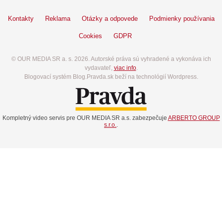
Kontakty
Reklama
Otázky a odpovede
Podmienky používania
Cookies
GDPR
© OUR MEDIA SR a. s. 2026. Autorské práva sú vyhradené a vykonáva ich
vydavateľ,
viac info
.
Blogovací systém Blog.Pravda.sk beží na technológií Wordpress.
Kompletný video servis pre OUR MEDIA SR a.s. zabezpečuje
ARBERTO GROUP
s.r.o.
.