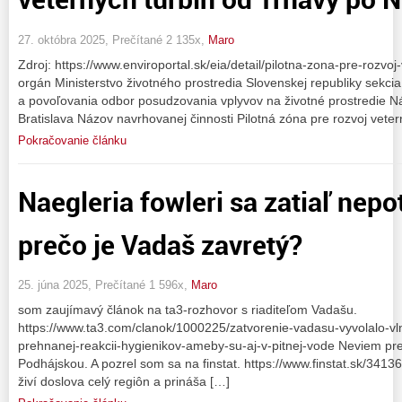
27. októbra 2025, Prečítané 2 135x,
Maro
Zdroj: https://www.enviroportal.sk/eia/detail/pilotna-zona-pre-rozvo
orgán Ministerstvo životného prostredia Slovenskej republiky sekc
a povoľovania odbor posudzovania vplyvov na životné prostredie N
Bratislava Názov navrhovanej činnosti Pilotná zóna pre rozvoj veter
Pokračovanie článku
Naegleria fowleri sa zatiaľ nepot
prečo je Vadaš zavretý?
25. júna 2025, Prečítané 1 596x,
Maro
som zaujímavý článok na ta3-rozhovor s riaditeľom Vadašu.
https://www.ta3.com/clanok/1000225/zatvorenie-vadasu-vyvolalo-vlnu-
prehnanej-reakcii-hygienikov-ameby-su-aj-v-pitnej-vode Neviem pr
Podhájskou. A pozrel som sa na finstat. https://www.finstat.sk/3413
živí doslova celý regiôn a prináša […]