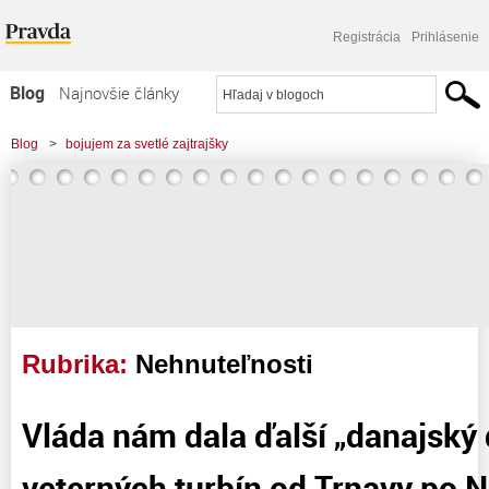
Registrácia
Prihlásenie
Blog
Najnovšie články
Najčítanejšie články
Blog
>
bojujem za svetlé zajtrajšky
Najkomentovanejšie články
Zoznam blogov
Komerčné blogy
Rubrika:
Nehnuteľnosti
Vláda nám dala ďalší „danajský 
veterných turbín od Trnavy po N