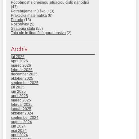
Podobnosť s dnešnou situäciou čisto náhodná
(47)
Potrebujeme inú školu
(3)
Praktická matematika
(6)
Príroda
(13)
Rozprávky
(5)
Stratégia štátu
(55)
Toto nie je finančné poradenstvo
(2)
Archív
júl 2026
apríl 2026
marec 2026
február 2026
december 2025
október 2025
september 2025
júl 2025
jún 2025
apríl 2025
marec 2025
február 2025
január 2025
október 2024
september 2024
august 2024
jún 2024
máj 2024
apríl 2024