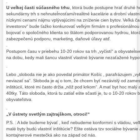
.
U veĺkej časti súčasného trhu
, ktorá bude postupne hrať druhé hu
sekundárny trh s nehnuteĺnosťami/realitné kacelárie a drobní vlastní
nízkymi cenami nájmu vplývajúcimi na zníźenie cien bytov. Veľká ča
investorov“ bude ťažko konkurovať veľkým firmám s profesionálnou
bojovať o spoločného klienta so štátom podporovanou hydrou, ktor
zabezpečenú podporu, marketing, daňové úľavy atď.
.
Postupom času v priebehu 10-20 rokov sa trh „vyčistí“ a obyvateĺs
na dobu, kedy mali šancu vlastniť vlastné bývanie nezaťažené hypot
.
Lebo „sloboda nie je ako povedal primátor Košíc , parafrázujem „vy
neviazať sa“. Sloboda je aj o tom, že chcem byť nezávislý od zame
inštitúcií, ktoré mi často držia „nôž pod krkom“. A mať byt hoc malý
40tky. Táto sloboda, ktorá tu zatiaľ eśte sčasti je, tu o 10-20 rokov 
obyvateľstva.
.
„V ústrety svetlým zajtrajškom, otroci!“
P.S. : A kde budeme bývať , keď nebudeme konformní s vládou, veľ
malé byty budú vlastniť inštitúcie? Ešte ostáva tzv sociálne bývani
kontajnerové mestečká ako na západ od nás.