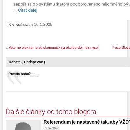
TK v Košiciach 16.1.2025
«
Veterné elektrárne sú ekonomický a ekologický nezmysel
Prečo Slov
Debata ( 1 príspevok )
Pravda bohužial ...
Ďalšie články od tohto blogera
Referendum je nastavené tak, aby VŽD
05.07.2026