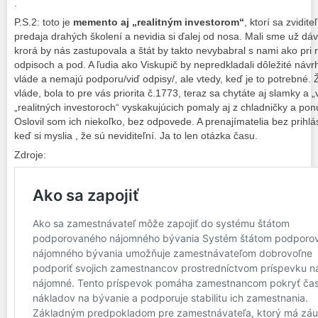
.
P.S.2: toto je
memento aj „realitným investorom“
, ktorí sa zvidi
predaja drahých školení a nevidia si ďalej od nosa. Mali sme už dáv
krorá by nás zastupovala a štát by takto nevybabral s nami ako p
odpisoch a pod. A ľudia ako Viskupič by nepredkladali dôležité návr
vláde a nemajú podporu/viď odpisy/, ale vtedy, keď je to potrebné. 
vláde, bola to pre vás priorita č.1773, teraz sa chytáte aj slamky a „
„realitných investoroch“ vyskakujúcich pomaly aj z chladničky a pon
Oslovil som ich niekoľko, bez odpovede. A prenajímatelia bez prihlá
keď si myslia , že sú neviditeľní. Ja to len otázka času.
Zdroje: