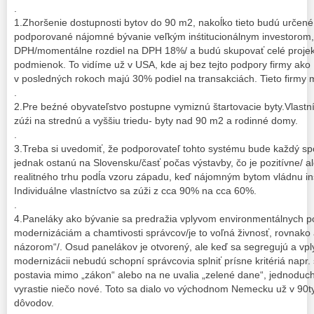
.
1.Zhoršenie dostupnosti bytov do 90 m2, nakoĺko tieto budú určen
podporované nájomné bývanie veľkým inśtitucionálnym investorom,
DPH/momentálne rozdiel na DPH 18%/ a budú skupovať celé projek
podmienok. To vidíme už v USA, kde aj bez tejto podpory firmy ako 
v posledných rokoch majú 30% podiel na transakciách. Tieto firmy
.
2.Pre beźné obyvateľstvo postupne vymiznú štartovacie byty.Vlastn
zúźi na strednú a vyššiu triedu- byty nad 90 m2 a rodinné domy.
.
3.Treba si uvedomiť, že podporovateľ tohto systému bude každý sporit
jednak ostanú na Slovensku/časť počas výstavby, čo je pozitívne/ al
realitného trhu podĺa vzoru západu, keď nájomným bytom vládnu inšti
Individuálne vlastníctvo sa zúži z cca 90% na cca 60%.
.
4.Paneláky ako bývanie sa predražia vplyvom environmentálnych p
modernizáciám a chamtivosti správcov/je to voľná živnosť, rovnako 
názorom“/. Osud panelákov je otvorený, ale keď sa segregujú a vp
modernizácii nebudú schopní správcovia splniť prísne kritériá napr
postavia mimo „zákon“ alebo na ne uvalia „zelené dane“, jednoduch
vyrastie niečo nové. Toto sa dialo vo východnom Nemecku už v 90ty
dôvodov.