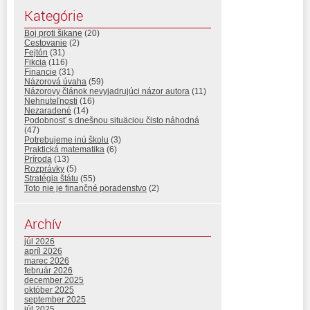
Kategórie
Boj proti šikane
(20)
Cestovanie
(2)
Fejtón
(31)
Fikcia
(116)
Financie
(31)
Názorová úvaha
(59)
Názorovy článok nevyjadrujúci názor autora
(11)
Nehnuteľnosti
(16)
Nezaradené
(14)
Podobnosť s dnešnou situäciou čisto náhodná
(47)
Potrebujeme inú školu
(3)
Praktická matematika
(6)
Príroda
(13)
Rozprávky
(5)
Stratégia štátu
(55)
Toto nie je finančné poradenstvo
(2)
Archív
júl 2026
apríl 2026
marec 2026
február 2026
december 2025
október 2025
september 2025
júl 2025