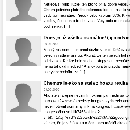
Netreba si robiť ilúzie- ten kto to prijal dobre vedel
Okrem jediného platného referenda kde je takisto v
vždy boli neplatné. Prečo? Lebo kvórum 50%. K 
voličov, čo je iba o trochu viac. “Aby bolo referen
podmienky: [...]
Dnes je už všetko normálne! (aj medved
20.04.2026
Minulý rok som si pri prechádzke v okolí Drážovské
pelech vystlaný srsťou. Akurát, že ten pelech bol n
od diviaka. Keďže bolo sucho , stopy som nenašie
nenasťahoval medveď? A áno- bola to pravda, najskôr 
na cyklochodníku za [...]
Chemtrails-ako sa stala z hoaxu realita
09.03.2026
Ako ste si zrejme nevšimli , okrem pár médií sa to
https://cz24.news/americky-kongres-vyda-celostatn
neveril,otvoril som si aj link na kongres. https://ww
congress/house-bill/7452/all-info?
s=6&r=1&q=%7B%22search%22%3A%22geoenginee
všetko, čo je v článku a o čom nám médiál ako aj [.