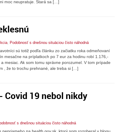
 ani moc neupratuje. Stará sa […]
neklesnú
ikcia
,
Podobnosť s dnešnou situäciou čisto náhodná
avotníci sú totiž podľa článku zo začiatku roka odmeňovaní
ín mesačne na príplatkoch po 7 eur za hodinu robí 1.176,-
a a mesiac. Ak som tomu správne porozumel. V tom prípade
m , že to trochu prehnané, ale treba si […]
- Covid 19 nebol nikdy
odobnosť s dnešnou situäciou čisto náhodná
m nepriameho na health.gov.sk, ktorý som rozoberal v blogu