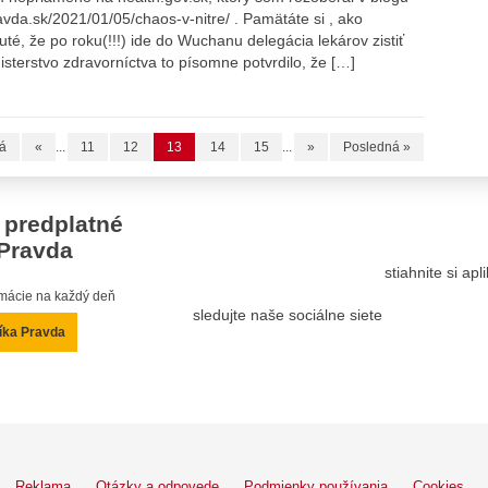
ravda.sk/2021/01/05/chaos-v-nitre/ . Pamätáte si , ako
é, že po roku(!!!) ide do Wuchanu delegácia lekárov zistiť
sterstvo zdravorníctva to písomne potvrdilo, že […]
vá
«
...
11
12
13
14
15
...
»
Posledná »
 predplatné
Pravda
stiahnite si ap
ormácie na každý deň
sledujte naše sociálne siete
íka Pravda
Reklama
Otázky a odpovede
Podmienky používania
Cookies