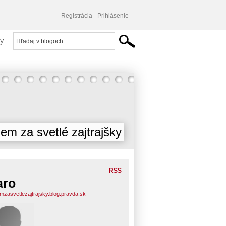
Registrácia
Prihlásenie
y
jem za svetlé zajtrajšky
RSS
aro
emzasvetlezajtrajsky.blog.pravda.sk