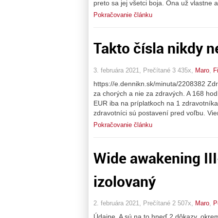
preto sa jej všetci boja. Ona už vlastne
Pokračovanie článku
Takto čísla nikdy 
3. februára 2021, Prečítané 3 435x,
Maro
,
F
https://e.dennikn.sk/minuta/2208382 Zdr
za chorých a nie za zdravých. A 168 hod
EUR iba na príplatkoch na 1 zdravotník
zdravotníci sú postavení pred voľbu. Vie
Pokračovanie článku
Wide awakening III
izolovaný
2. februára 2021, Prečítané 2 507x,
Maro
,
P
Údajne. A sú na to hneď 2 dôkazy, okre