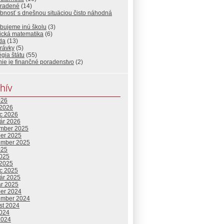
radené
(14)
bnosť s dnešnou situäciou čisto náhodná
ebujeme inú školu
(3)
ická matematika
(6)
da
(13)
rávky
(5)
égia štátu
(55)
nie je finančné poradenstvo
(2)
hív
026
 2026
c 2026
uár 2026
mber 2025
ber 2025
ember 2025
025
2025
 2025
c 2025
uár 2025
ár 2025
ber 2024
ember 2024
st 2024
2024
2024