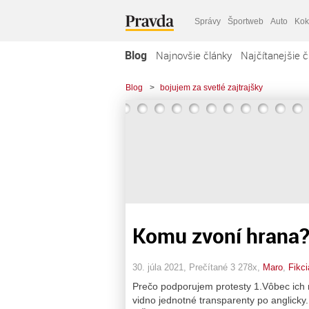
Správy
Športweb
Auto
Kok
Blog
Najnovšie články
Najčítanejšie č
Blog
>
bojujem za svetlé zajtrajšky
Komu zvoní hrana
30. júla 2021, Prečítané 3 278x,
Maro
,
Fikci
Prečo podporujem protesty 1.Vôbec ich 
vidno jednotné transparenty po anglicky