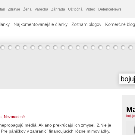
tail
Zdravie
Žena
Varecha
Záhrada
Užitočná
Video
DefenceNews
lánky
Najkomentovanejšie články
Zoznam blogov
Komerčné blog
boju
?
M
bojuj
a
,
Nezaradené
nepropagujú médiá. Ak áno prekrúcajú ich zmysel. 2.Nie je
. Pre páničkov v zahraničí financujúcich rôzne mimovládky.