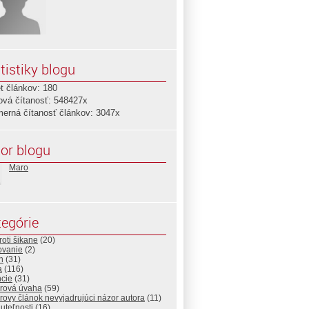
tistiky blogu
t článkov: 180
ová čítanosť: 548427x
merná čítanosť článkov: 3047x
or blogu
Maro
egórie
roti šikane
(20)
ovanie
(2)
n
(31)
a
(116)
ncie
(31)
rová úvaha
(59)
ovy článok nevyjadrujúci názor autora
(11)
uteľnosti
(16)