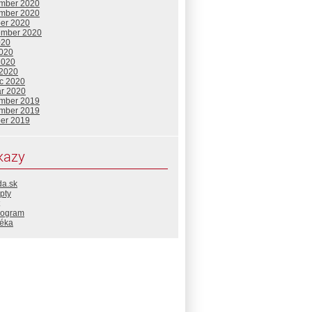
mber 2020
mber 2020
ber 2020
ember 2020
020
2020
2020
 2020
c 2020
ár 2020
mber 2019
mber 2019
ber 2019
kazy
da.sk
pty
rogram
téka