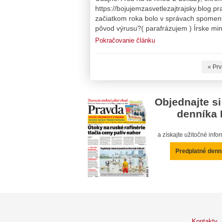
https://bojujemzasvetlezajtrajsky.blog.p
začiatkom roka bolo v správach spomenut
pôvod výrusu?( parafrázujem ) Írske mini
Pokračovanie článku
« Pr
Objednajte si
denníka 
a získajte užitočné inf
Predplatné denn
Kontakty