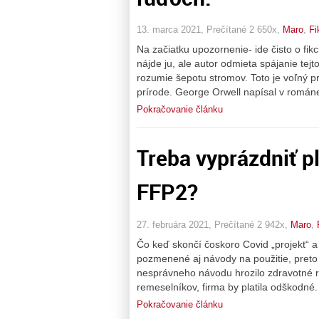
13. marca 2021, Prečítané 2 650x,
Maro
,
Fi
Na začiatku upozornenie- ide čisto o fik
nájde ju, ale autor odmieta spájanie tejt
rozumie šepotu stromov. Toto je voľný p
prírode. George Orwell napísal v román
Pokračovanie článku
Treba vyprázdniť pl
FFP2?
27. februára 2021, Prečítané 2 942x,
Maro
,
Čo keď skončí čoskoro Covid „projekt“ a
pozmenené aj návody na použitie, preto
nesprávneho návodu hrozilo zdravotné r
remeselníkov, firma by platila odškodné.
Pokračovanie článku