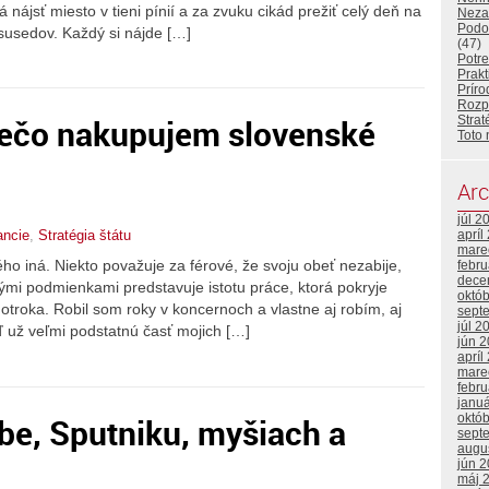
nájsť miesto v tieni pínií a za zvuku cikád prežiť celý deň na
Neza
Podo
 susedov. Každý si nájde […]
(47)
Potr
Prakt
Príro
Rozp
prečo nakupujem slovenské
Strat
Toto 
Arc
júl 2
apríl
ancie
,
Stratégia štátu
mare
ho iná. Niekto považuje za férové, že svoju obeť nezabije,
febr
dece
ými podmienkami predstavuje istotu práce, ktorá pokryje
októ
otroka. Robil som roky v koncernoch a vlastne aj robím, aj
sept
júl 2
ď už veľmi podstatnú časť mojich […]
jún 
apríl
mare
febr
janu
be, Sputniku, myšiach a
októ
sept
augu
jún 
máj 