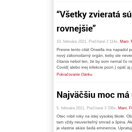
“Všetky zvieratá sú 
rovnejšie”
10. februára 2021, Prečítané 2 114x,
Maro
,
Presne tento citát Orwella ma napadol pr
nový zákonodarný orgán, keby ste nevedel
čítania nebol ten, že by som nemal čo ro
Covid( alebo inej infekcie pozn.) opäť aj
Pokračovanie článku
Najväčšiu moc má 
5. februára 2021, Prečítané 3 336x,
Maro
,
F
Otec robil roky na istej vysokej škole. 
tam vždy neuveriteľný smrad a špina. Ale
je vlastne akási šedá eminencia. Upratuje