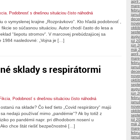
apríl
mare
febr
kcia
,
Podobnosť s dnešnou situäciou čisto náhodná
janu
dece
ciu o vymyslenej krajine „Rozprávkovo“. Kto hľadá podobnosť ,
nove
o fikcie so súčasnou situáciou. Autor chodí často do lesa a
októ
sept
reklad “šepotu stromov“. V marcovej prebúdzajúcej sa
augu
e 1984 nasledovné: „Vojna je […]
júl 2
jún 
máj 
apríl
mare
febr
né sklady s respirátormi
janu
dece
nove
októ
sept
augu
jún 
febr
Fikcia
,
Podobnosť s dnešnou situäciou čisto náhodná
janu
nove
 ostanú na sklade? Čo keď tieto „Covid respirátory“ majú
októ
 sa nedajú používať mimo „pandémie“? Ak by totiž z
sept
iziko po pandémii napr. pri dlhodobom nosení u
júl 2
máj 
 Ako chce štát riešiť bezpečnostné […]
mare
febr
janu