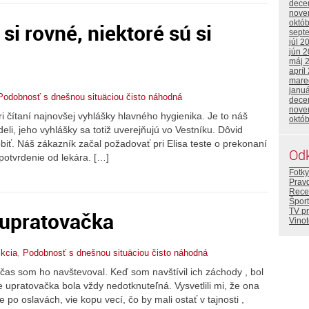
dece
nove
októ
si rovné, niektoré sú si
sept
júl 2
jún 
máj 
apríl
mare
janu
Podobnosť s dnešnou situäciou čisto náhodná
dece
nove
i čítaní najnovšej vyhlášky hlavného hygienika. Je to náš
októ
i, jeho vyhlášky sa totiž uverejňujú vo Vestníku. Dôvid
biť. Náš zákazník začal požadovať pri Elisa teste o prekonaní
Od
 potvrdenie od lekára. […]
Fotky
Prav
Rece
Šport
TV p
upratovačka
Vino
ikcia
,
Podobnosť s dnešnou situäciou čisto náhodná
Občas som ho navštevoval. Keď som navštívil ich záchody , bol
 upratovačka bola vždy nedotknuteľná. Vysvetlili mi, že ona
 po oslavách, vie kopu vecí, čo by mali ostať v tajnosti ,