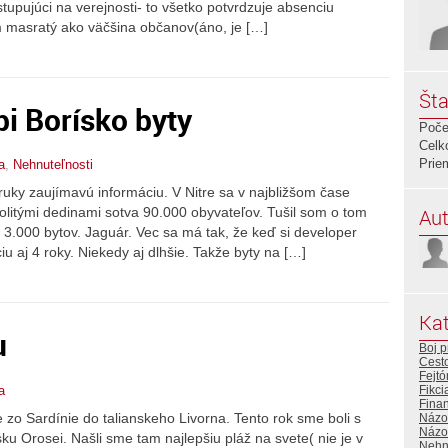
stupujúci na verejnosti- to všetko potvrdzuje absenciu
 masratý ako väčšina občanov(áno, je […]
Šta
pi Borísko byty
Poče
Celk
Prie
a
,
Nehnuteľnosti
uky zaujímavú informáciu. V Nitre sa v najbližšom čase
Aut
kolitými dedinami sotva 90.000 obyvateľov. Tušil som o tom
. 3.000 bytov. Jaguár. Vec sa má tak, že keď si developer
iu aj 4 roky. Niekedy aj dlhšie. Takže byty na […]
Kat
u
Boj p
Cest
Fejtó
a
Fikci
Fina
e zo Sardínie do talianskeho Livorna. Tento rok sme boli s
Názo
Názor
 Orosei. Našli sme tam najlepšiu pláž na svete( nie je v
Nehn