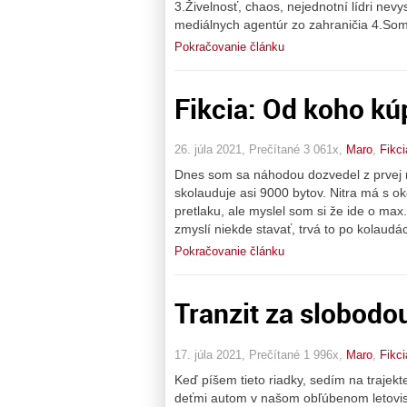
3.Živelnosť, chaos, nejednotní lídri nevy
mediálnych agentúr zo zahraničia 4.Som
Pokračovanie článku
Fikcia: Od koho kú
26. júla 2021, Prečítané 3 061x,
Maro
,
Fikci
Dnes som sa náhodou dozvedel z prvej r
skolauduje asi 9000 bytov. Nitra má s o
pretlaku, ale myslel som si že ide o max
zmyslí niekde stavať, trvá to po kolaudác
Pokračovanie článku
Tranzit za slobodo
17. júla 2021, Prečítané 1 996x,
Maro
,
Fikci
Keď píšem tieto riadky, sedím na trajekt
deťmi autom v našom obľúbenom letovisku