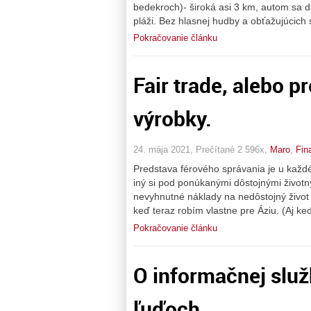
bedekroch)- široká asi 3 km, autom sa dá 
pláži. Bez hlasnej hudby a obťažujúcich
Pokračovanie článku
Fair trade, alebo 
výrobky.
24. mája 2021, Prečítané 2 596x,
Maro
,
Fin
Predstava férového správania je u každé
iný si pod ponúkanými dôstojnými životn
nevyhnutné náklady na nedôstojný život 
keď teraz robím vlastne pre Áziu. (Aj ke
Pokračovanie článku
O informačnej služ
ľuďoch.