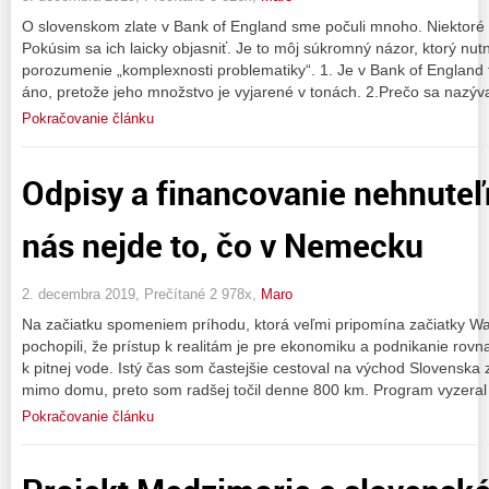
O slovenskom zlate v Bank of England sme počuli mnoho. Niektoré v
Pokúsim sa ich laicky objasniť. Je to môj súkromný názor, ktorý nut
porozumenie „komplexnosti problematiky“. 1. Je v Bank of England
áno, pretože jeho množstvo je vyjarené v tonách. 2.Prečo sa nazýva
Pokračovanie článku
Odpisy a financovanie nehnuteľ
nás nejde to, čo v Nemecku
2. decembra 2019, Prečítané 2 978x,
Maro
Na začiatku spomeniem príhodu, ktorá veľmi pripomína začiatky Wal
pochopili, že prístup k realitám je pre ekonomiku a podnikanie rovna
k pitnej vode. Istý čas som častejšie cestoval na východ Slovenska
mimo domu, preto som radšej točil denne 800 km. Program vyzeral
Pokračovanie článku