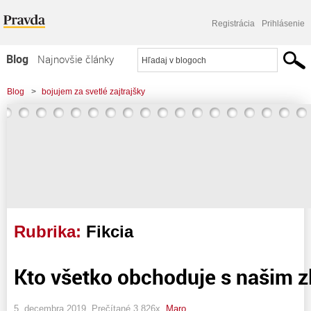
Registrácia
Prihlásenie
Blog
Najnovšie články
Najčítanejšie články
Blog
>
bojujem za svetlé zajtrajšky
Najkomentovanejšie články
Zoznam blogov
Komerčné blogy
Rubrika:
Fikcia
Kto všetko obchoduje s našim 
5. decembra 2019, Prečítané 3 826x,
Maro