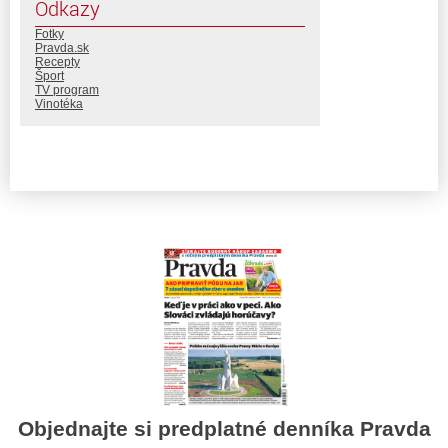
Odkazy
Fotky
Pravda.sk
Recepty
Šport
TV program
Vinotéka
Objednajte si predplatné denníka Pravda