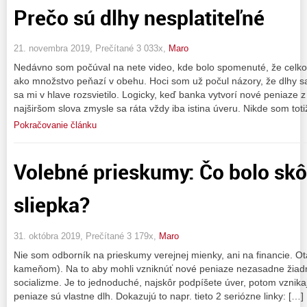
Prečo sú dlhy nesplatiteľné
21. novembra 2019, Prečítané 3 033x,
Maro
Nedávno som počúval na nete video, kde bolo spomenuté, že celkov
ako množstvo peňazí v obehu. Hoci som už počul názory, že dlhy sa 
sa mi v hlave rozsvietilo. Logicky, keď banka vytvorí nové peniaze 
najširšom slova zmysle sa ráta vždy iba istina úveru. Nikde som toti
Pokračovanie článku
Volebné prieskumy: Čo bolo skôr
sliepka?
31. októbra 2019, Prečítané 3 179x,
Maro
Nie som odborník na prieskumy verejnej mienky, ani na financie. Ot
kameňom). Na to aby mohli vzniknúť nové peniaze nezasadne žiadn
socializme. Je to jednoduché, najskôr podpíšete úver, potom vznika
peniaze sú vlastne dlh. Dokazujú to napr. tieto 2 seriózne linky: […]