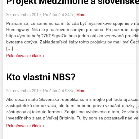
Projekt Medzimorie a slovenské
30. novembra 2019, Prečítané 4 842x,
Maro
Priznám sa, že samému sa mi to zdá byť myšlienkové spojenie v nad
Hemingway: Nik nie je ostrovom samým pre seba. Pri pozeraní najn
https://youtu.be/qD7KFSgpaOc bola jedna otázka venovaná projekt
bytostne dotýka. Zakladateľské štáty tohto projektu by mali byť Če
[…]
Pokračovanie článku
Kto vlastni NBS?
29. novembra 2019, Prečítané 4 988x,
Maro
Ako občan štátu Slovenská republika som z môjho pohľadu aj akcion
zastupiteľskú demokraciu, ale to mi neberie právo vznášať otázky ,
zástupcov aj takouto formou. Zaujali ma vyhlásenia o tom, že vláda
Investičného zlata z Veľkej Británie. Tu by som sa pozastavil nad 
Pokračovanie článku