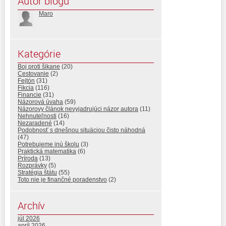
Autor blogu
Maro
Kategórie
Boj proti šikane
(20)
Cestovanie
(2)
Fejtón
(31)
Fikcia
(116)
Financie
(31)
Názorová úvaha
(59)
Názorovy článok nevyjadrujúci názor autora
(11)
Nehnuteľnosti
(16)
Nezaradené
(14)
Podobnosť s dnešnou situäciou čisto náhodná
(47)
Potrebujeme inú školu
(3)
Praktická matematika
(6)
Príroda
(13)
Rozprávky
(5)
Stratégia štátu
(55)
Toto nie je finančné poradenstvo
(2)
Archív
júl 2026
apríl 2026