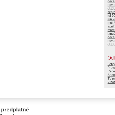
dece
nove
októ
sept
júl 2
jún 
máj 
apríl
mare
janu
dece
nove
októ
Od
Fotky
Prav
Rece
Šport
TV p
Vino
 predplatné