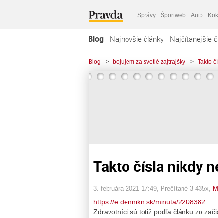
Správy
Športweb
Auto
Kok
Blog
Najnovšie články
Najčítanejšie č
Blog
>
bojujem za svetlé zajtrajšky
>
Takto č
Takto čísla nikdy 
3. februára 2021 17:49
, Prečítané 3 435x,
M
https://e.dennikn.sk/minuta/2208382
Zdravotníci sú totiž podľa článku zo za