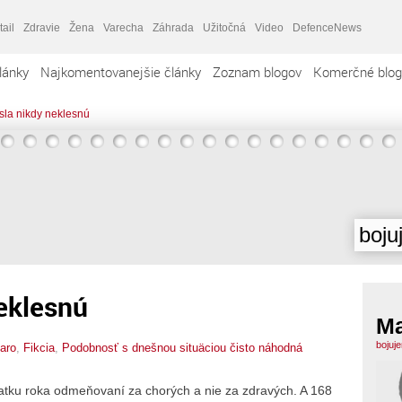
tail
Zdravie
Žena
Varecha
Záhrada
Užitočná
Video
DefenceNews
lánky
Najkomentovanejšie články
Zoznam blogov
Komerčné blog
ísla nikdy neklesnú
boju
neklesnú
M
bojuj
aro
,
Fikcia
,
Podobnosť s dnešnou situäciou čisto náhodná
čiatku roka odmeňovaní za chorých a nie za zdravých. A 168