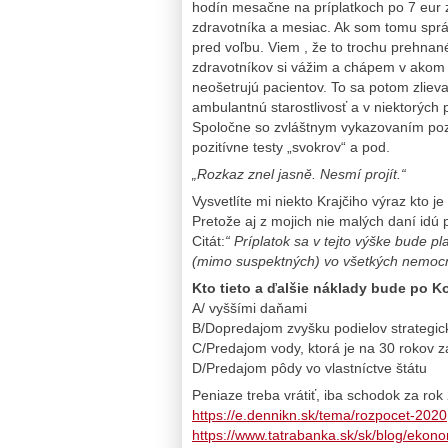
hodín mesačne na príplatkoch po 7 eur z
zdravotníka a mesiac. Ak som tomu sprá
pred voľbu. Viem , že to trochu prehnané
zdravotníkov si vážim a chápem v akom 
neošetrujú pacientov. To sa potom zliev
ambulantnú starostlivosť a v niektorýc
Spoločne so zvláštnym vykazovaním pozit
pozitívne testy „svokrov“ a pod.
„Rozkaz znel jasnĕ. Nesmí projít.“
Vysvetlíte mi niekto Krajčiho výraz kto j
Pretože aj z mojich nie malých daní idú p
Citát:
“ Príplatok sa v tejto výške bude p
(mimo suspektných) vo všetkých nemocn
Kto tieto a ďalšie náklady bude po K
A/ vyššími daňami
B/Dopredajom zvyšku podielov strategic
C/Predajom vody, ktorá je na 30 rokov za
D/Predajom pôdy vo vlastníctve štátu
Peniaze treba vrátiť, iba schodok za rok
https://e.dennikn.sk/tema/rozpocet-2020
https://www.tatrabanka.sk/sk/blog/ekonom