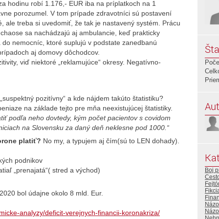
a hodinu robí 1.176,- EUR iba na príplatkoch na 1
vne porozumel. V tom prípade zdravotníci sú postavení
, ale treba si uvedomiť, že tak je nastavený systém. Prácu
chaose sa nachádzajú aj ambulancie, keď prakticky
a do nemocníc, ktoré suplujú v podstate zanedbanú
Šta
h prípadoch aj domovy dôchodcov.
ivity, viď niektoré „reklamujúce“ okresy. Negatívno-
Poče
Celk
Prie
e „suspektný pozitívny“ a kde nájdem takúto štatistiku?
Aut
eniaze na základe tejto pre mňa neexistujúcej štatistiky.
latiť podľa neho dovtedy, kým počet pacientov s covidom
iciach na Slovensku za daný deň neklesne pod 1000.“
orone platiť?
No my, a typujem aj čím(sú to LEN dohady).
Kat
kých podnikov
tiaľ „prenajatá“( stred a východ)
Boj p
Cest
Fejtó
Fikci
 2020 bol údajne okolo 8 mld. Eur.
Fina
Názo
Názor
icke-analyzy/deficit-verejnych-financii-koronakriza/
Nehn