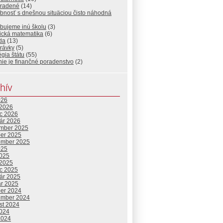
radené
(14)
bnosť s dnešnou situäciou čisto náhodná
ebujeme inú školu
(3)
ická matematika
(6)
da
(13)
rávky
(5)
égia štátu
(55)
nie je finančné poradenstvo
(2)
hív
026
 2026
c 2026
uár 2026
mber 2025
ber 2025
ember 2025
025
2025
 2025
c 2025
uár 2025
ár 2025
ber 2024
ember 2024
st 2024
2024
2024