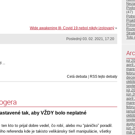
Neza
Podo
(47)
Potr
Prakt
Príro
Wide awakening III- Covid 19 nebol nikdy izolovaný
»
Rozp
Strat
Toto 
Posledný 03. 02. 2021, 17:20
Arc
júl 2
 ...
apríl
mare
febr
Celá debata
|
RSS tejto debaty
dece
októ
sept
júl 2
jún 
apríl
logera
mare
febr
janu
astavené tak, aby VŽDY bolo neplatné
októ
sept
augu
- ten kto to prijal dobre vedel, čo robí, alebo mu “páničko” poradil.
jún 
ho referenda kde je takisto velikánsky tieň manipulácie, všetky
máj 