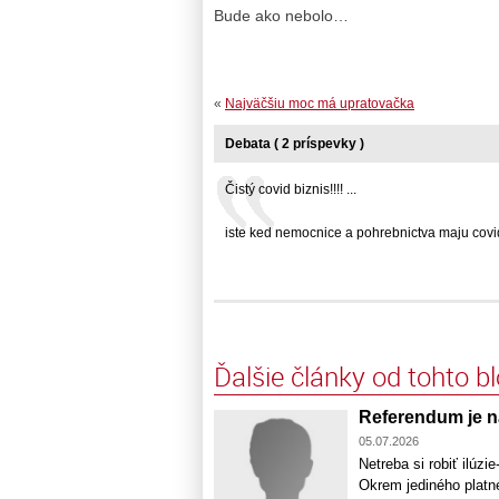
Bude ako nebolo…
«
Najväčšiu moc má upratovačka
Debata ( 2 príspevky )
Čistý covid biznis!!!! ...
iste ked nemocnice a pohrebnictva maju covid
Ďalšie články od tohto b
Referendum je n
05.07.2026
Netreba si robiť ilúzie
Okrem jediného platné