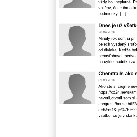
vždy boli neplatné.
voličov, čo je iba o 
podmienky: [...]
Dnes je už všetk
20.04.2026
Minulý rok som si pri
pelech vystlaný srsťo
od diviaka. Keďže bo
nenasťahoval medveď? A
na cyklochodníku za [
Chemtrails-ako s
09.03.2026
Ako ste si zrejme nev
https://cz24.news/am
neveril,otvoril som si
congress/house-bill/74
s=6&r=1&q=%7B%22s
všetko, čo je v článk