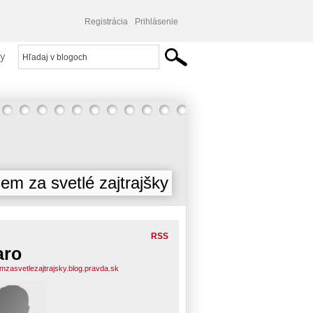
Registrácia
Prihlásenie
y
jem za svetlé zajtrajšky
RSS
aro
emzasvetlezajtrajsky.blog.pravda.sk