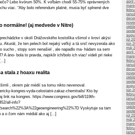
apríl
 Prečo? Lebo kvórum 50%. K voľbám chodí 55-75% oprávnených
mare
trochu viac. “Aby bolo referendum platné, musia byť splnené dve
febr
janu
dece
nove
o normálne! (aj medvede v Nitre)
októ
sept
augu
 prechádzke v okolí Drážovského kostolíka všimol v kroví akýsi
júl 2
u. Akurát, že ten pelech bol nejaký veľký a tá srsť nevyzerala ako
jún 
máj 
lo sucho , stopy som nenašiel , ale napadlo ma- hádam sa sem
apríl
 áno- bola to pravda, najskôr ich/bolo ich viac/ videli pri rieke
mare
febr
...]
janu
dece
a stala z hoaxu realita
nove
októ
sept
šimli , okrem pár médií sa tomu nikto nevenoval.
augu
jún 
ericky-kongres-vyda-celostatni-zakaz-chemtrails/ Kto by
febr
 aj link na kongres. https://www.congress.gov/bill/119th-
janu
52/all-info?
nove
októ
earch%22%3A%22geoengineering%22%7D Vyskytuje sa tam
sept
u a o čom nám médiál ako aj [...]
júl 2
máj 
mare
febr
janu