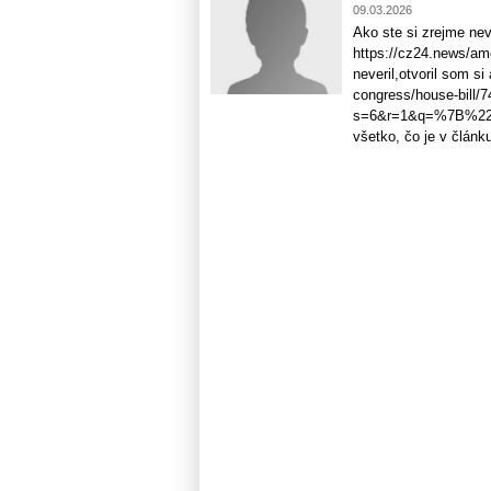
09.03.2026
Ako ste si zrejme nev
https://cz24.news/am
neveril,otvoril som si
congress/house-bill/74
s=6&r=1&q=%7B%22s
všetko, čo je v článk