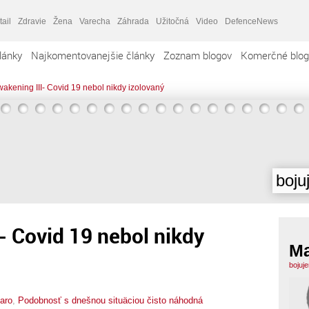
tail
Zdravie
Žena
Varecha
Záhrada
Užitočná
Video
DefenceNews
lánky
Najkomentovanejšie články
Zoznam blogov
Komerčné blog
akening III- Covid 19 nebol nikdy izolovaný
boju
- Covid 19 nebol nikdy
M
bojuj
aro
,
Podobnosť s dnešnou situäciou čisto náhodná