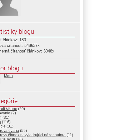
tistiky blogu
t článkov: 180
ová čítanosť: 548637x
merná čítanosť článkov: 3048x
or blogu
Maro
egórie
roti šikane
(20)
ovanie
(2)
n
(31)
a
(116)
ncie
(31)
rová úvaha
(59)
ovy článok nevyjadrujúci názor autora
(11)
uteľnosti
(16)