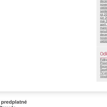
dece
nove
októ
sept
júl 2
jún 
máj 
apríl
mare
janu
dece
nove
októ
Od
Fotky
Prav
Rece
Šport
TV p
Vino
 predplatné