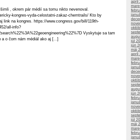
apríl
mare
šimli , okrem pár médií sa tomu nikto nevenoval.
febr
janu
ericky-kongres-vyda-celostatni-zakaz-chemtrails/ Kto by
dece
 aj link na kongres. https://www.congress.gov/bill/119th-
nove
52/all-info?
októ
sept
earch%22%3A%22geoengineering%22%7D Vyskytuje sa tam
augu
u a o čom nám médiál ako aj [...]
júl 2
jún 
máj 
apríl
mare
febr
janu
dece
nove
októ
sept
augu
jún 
febr
janu
nove
októ
sept
júl 2
máj 
mare
febr
janu