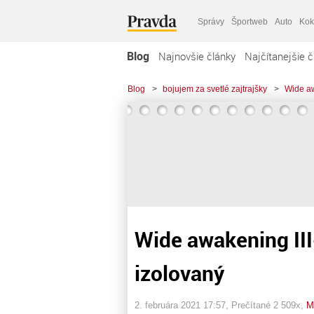
Správy
Športweb
Auto
Kok
Blog
Najnovšie články
Najčítanejšie č
Blog
>
bojujem za svetlé zajtrajšky
>
Wide aw
Wide awakening III
izolovaný
2. februára 2021 17:57
, Prečítané 2 509x,
M