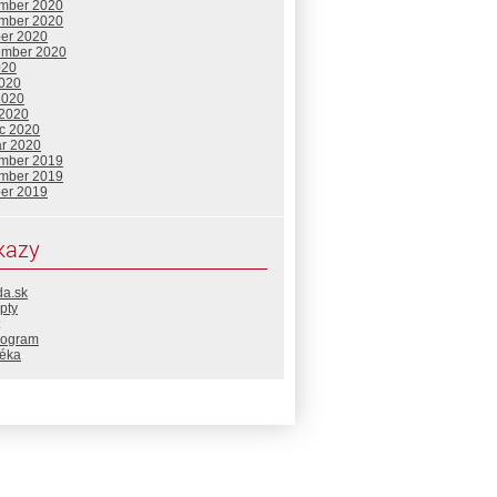
mber 2020
mber 2020
ber 2020
ember 2020
020
2020
2020
 2020
c 2020
ár 2020
mber 2019
mber 2019
ber 2019
kazy
da.sk
pty
rogram
téka