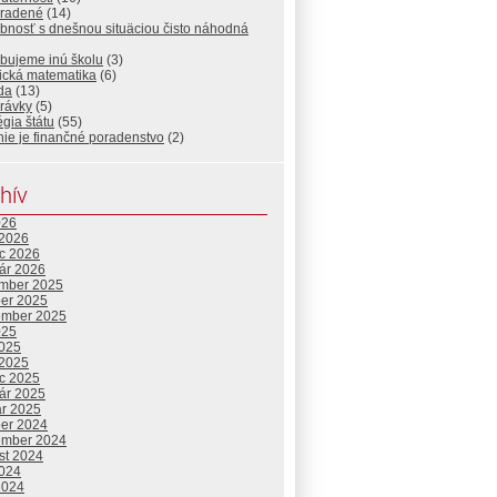
radené
(14)
bnosť s dnešnou situäciou čisto náhodná
ebujeme inú školu
(3)
ická matematika
(6)
da
(13)
rávky
(5)
égia štátu
(55)
nie je finančné poradenstvo
(2)
hív
026
 2026
c 2026
uár 2026
mber 2025
ber 2025
ember 2025
025
2025
 2025
c 2025
uár 2025
ár 2025
ber 2024
ember 2024
st 2024
2024
2024