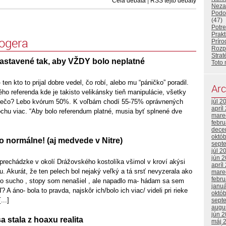
Celá debata
|
RSS tejto debaty
Neza
Podo
(47)
Potr
Prakt
logera
Príro
Rozp
Strat
astavené tak, aby VŽDY bolo neplatné
Toto 
- ten kto to prijal dobre vedel, čo robí, alebo mu “páničko” poradil.
Arc
ho referenda kde je takisto velikánsky tieň manipulácie, všetky
 Prečo? Lebo kvórum 50%. K voľbám chodí 55-75% oprávnených
júl 2
apríl
trochu viac. “Aby bolo referendum platné, musia byť splnené dve
mare
febr
dece
októ
o normálne! (aj medvede v Nitre)
sept
júl 2
jún 
 prechádzke v okolí Drážovského kostolíka všimol v kroví akýsi
apríl
u. Akurát, že ten pelech bol nejaký veľký a tá srsť nevyzerala ako
mare
febr
lo sucho , stopy som nenašiel , ale napadlo ma- hádam sa sem
janu
 áno- bola to pravda, najskôr ich/bolo ich viac/ videli pri rieke
októ
...]
sept
augu
jún 
a stala z hoaxu realita
máj 