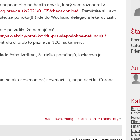
m nepriameho na health.gov.sk, ktorý som rozoberal v
blog.pravda.sk/2021/01/05/chaos-v-nitre/
. Pamätáte si , ako
é, že po roku(!!!) ide do Wuchanu delegácia lekárov zistiť
mne potvrdilo, že nemajú nič:
Šta
testy-a-vakciny-proti-kovidu-pravdepodobne-nefunguju/
Poče
ntrolu chorôb to priznáva NBC na kameru:
Celk
Prie
klade čoho tvrdíme, že rúška pomáhajú, lockdown je
Aut
tam sa ako nevedomec( neveriaci…), nepatriaci ku Corona
Kat
Boj p
Cest
Fejtó
Wide awakening II- Gamestop je koniec hry
»
Fikci
Fina
Názo
Názor
Nehn