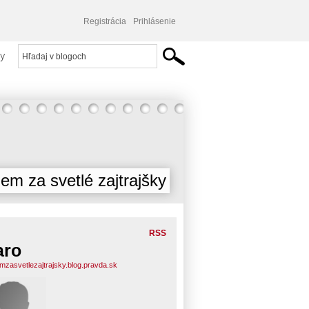
Registrácia
Prihlásenie
y
jem za svetlé zajtrajšky
RSS
aro
emzasvetlezajtrajsky.blog.pravda.sk