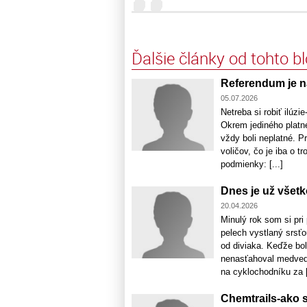
Ďalšie články od tohto b
Referendum je n
05.07.2026
Netreba si robiť ilúzie
Okrem jediného platné
vždy boli neplatné.
voličov, čo je iba o 
podmienky: [...]
Dnes je už všetk
20.04.2026
Minulý rok som si pri
pelech vystlaný srsťo
od diviaka. Keďže bo
nenasťahoval medveď? A
na cyklochodníku za [
Chemtrails-ako s