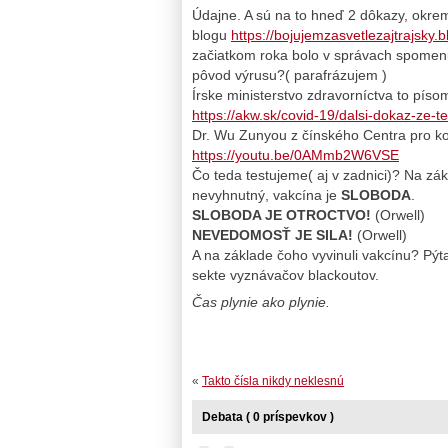
Údajne. A sú na to hneď 2 dôkazy, okre
blogu
https://bojujemzasvetlezajtrajsky.
začiatkom roka bolo v správach spomenut
pôvod výrusu?( parafrázujem )
Írske ministerstvo zdravorníctva to píso
https://akw.sk/covid-19/dalsi-dokaz-ze-
Dr. Wu Zunyou z čínského Centra pro ko
https://youtu.be/0AMmb2W6VSE
Čo teda testujeme( aj v zadnici)? Na zá
nevyhnutný, vakcína je
SLOBODA
.
SLOBODA JE OTROCTVO!
(Orwell)
NEVEDOMOSŤ JE SILA!
(Orwell)
A na základe čoho vyvinuli vakcínu? Pý
sekte vyznávačov blackoutov.
Čas plynie ako plynie.
«
Takto čísla nikdy neklesnú
Debata ( 0 príspevkov )