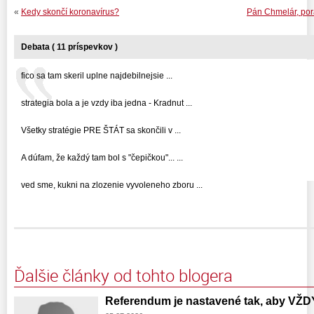
«
Kedy skončí koronavírus?
Pán Chmelár, por
Debata ( 11 príspevkov )
fico sa tam skeril uplne najdebilnejsie ...
strategia bola a je vzdy iba jedna - Kradnut ...
Všetky stratégie PRE ŠTÁT sa skončili v ...
A dúfam, že každý tam bol s "čepičkou"... ...
ved sme, kukni na zlozenie vyvoleneho zboru ...
Ďalšie články od tohto blogera
Referendum je nastavené tak, aby VŽD