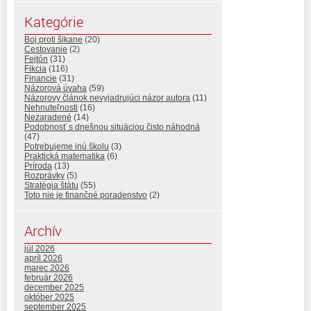
Kategórie
Boj proti šikane
(20)
Cestovanie
(2)
Fejtón
(31)
Fikcia
(116)
Financie
(31)
Názorová úvaha
(59)
Názorovy článok nevyjadrujúci názor autora
(11)
Nehnuteľnosti
(16)
Nezaradené
(14)
Podobnosť s dnešnou situäciou čisto náhodná
(47)
Potrebujeme inú školu
(3)
Praktická matematika
(6)
Príroda
(13)
Rozprávky
(5)
Stratégia štátu
(55)
Toto nie je finančné poradenstvo
(2)
Archív
júl 2026
apríl 2026
marec 2026
február 2026
december 2025
október 2025
september 2025