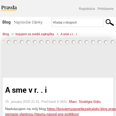
Registrácia
Prihlásenie
Blog
Najnovšie články
Najčítanejšie články
Blog
>
bojujem za svetlé zajtrajšky
>
A sme v r. . i
Najkomentovanejšie články
Zoznam blogov
Komerčné blogy
A sme v r. . i
15. januára 2020 21:41
, Prečítané 6 042x,
Maro
,
Stratégia štátu
Nadväzujem na môj blog
https://bojujemzasvetlezajtrajsky.blog.pra
peniaze-vlastnou-hlavou-navod-pre-politikov/