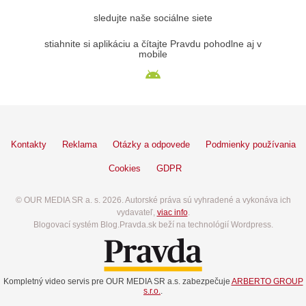
sledujte naše sociálne siete
stiahnite si aplikáciu a čítajte Pravdu pohodlne aj v
mobile
Kontakty
Reklama
Otázky a odpovede
Podmienky používania
Cookies
GDPR
© OUR MEDIA SR a. s. 2026. Autorské práva sú vyhradené a vykonáva ich
vydavateľ,
viac info
.
Blogovací systém Blog.Pravda.sk beží na technológií Wordpress.
Kompletný video servis pre OUR MEDIA SR a.s. zabezpečuje
ARBERTO GROUP
s.r.o.
.