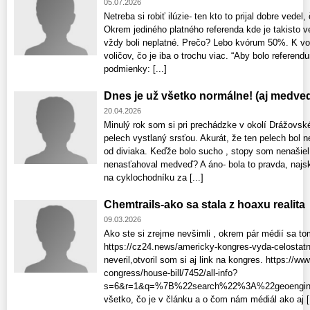
05.07.2026
Netreba si robiť ilúzie- ten kto to prijal dobre vedel
Okrem jediného platného referenda kde je takisto v
vždy boli neplatné. Prečo? Lebo kvórum 50%. K 
voličov, čo je iba o trochu viac. “Aby bolo referen
podmienky: [...]
Dnes je už všetko normálne! (aj medved
20.04.2026
Minulý rok som si pri prechádzke v okolí Drážovské
pelech vystlaný srsťou. Akurát, že ten pelech bol n
od diviaka. Keďže bolo sucho , stopy som nenašie
nenasťahoval medveď? A áno- bola to pravda, najskôr 
na cyklochodníku za [...]
Chemtrails-ako sa stala z hoaxu realita
09.03.2026
Ako ste si zrejme nevšimli , okrem pár médií sa to
https://cz24.news/americky-kongres-vyda-celostatn
neveril,otvoril som si aj link na kongres. https://ww
congress/house-bill/7452/all-info?
s=6&r=1&q=%7B%22search%22%3A%22geoenginee
všetko, čo je v článku a o čom nám médiál ako aj [.