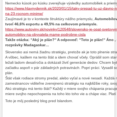
Nemecko kúsok po kúsku zverejňuje výsledky automobiliek a priem
https://www.hlavnydennik.sk/2020/01/15/taky-prepad-tu-uz-davno-
na-23-rocnom-minime/
Zaujímavé je to v kontexte štruktúry nášho priemyslu,
Automobilov
tvorí 46,6% exportu a 49,5% na celkovom priemysle.
https://www.autoviny.sk/novinky/120548/slovensko-je-opat-svetovym
automobilov-na-obyvatela-mame-podrobne-cisla
Takže otázka: “Aký je plán?“ A odpoveď: “Toto je plán!“ Áno ,
rozprávky Madagaskar…
Slovensko asi nemá žiadnu stratégiu, pretože ak je toto plnenie straté
A vôbec, kašlem na tento štát a idem chovať včely. Oprášil som sta
ležali ladom desaťročia a dokázali živiť generácie dedov. Chcem by
začiatku aspoň v pár základných potravinách. Popri práci. Vysadil s
plán.
Štát však rodiace stromy predal, alebo vyťal a nové nesadí. Každá
zamestnancov viditeľne zverejnenú stratégiu na najbližšie roky, svoj
Akú stratégiu má tento štát? Každý v miere svojho chápania pracuj
miere svojho nepochopenia na toho kto toho vie a chápe viac. Platí t
Toto je môj posledný blog pred Islandom.