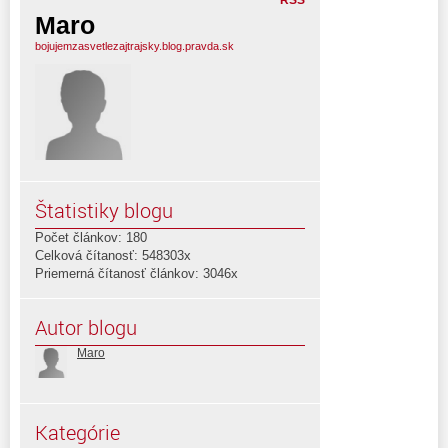
Maro
bojujemzasvetlezajtrajsky.blog.pravda.sk
Štatistiky blogu
Počet článkov: 180
Celková čítanosť: 548303x
Priemerná čítanosť článkov: 3046x
Autor blogu
Maro
Kategórie