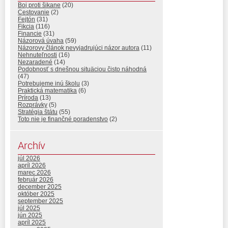
Boj proti šikane
(20)
Cestovanie
(2)
Fejtón
(31)
Fikcia
(116)
Financie
(31)
Názorová úvaha
(59)
Názorovy článok nevyjadrujúci názor autora
(11)
Nehnuteľnosti
(16)
Nezaradené
(14)
Podobnosť s dnešnou situäciou čisto náhodná
(47)
Potrebujeme inú školu
(3)
Praktická matematika
(6)
Príroda
(13)
Rozprávky
(5)
Stratégia štátu
(55)
Toto nie je finančné poradenstvo
(2)
Archív
júl 2026
apríl 2026
marec 2026
február 2026
december 2025
október 2025
september 2025
júl 2025
jún 2025
apríl 2025