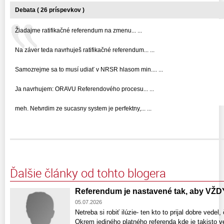
Debata ( 26 príspevkov )
Žiadajme ratifikačné referendum na zmenu... ...
Na záver teda navrhuješ ratifikačné referendum... ...
Samozrejme sa to musí udiať v NRSR hlasom min.... ...
Ja navrhujem: ORAVU Referendového procesu... ...
meh. Netvrdim ze sucasny system je perfektny,... ...
Ďalšie články od tohto blogera
Referendum je nastavené tak, aby VŽD
05.07.2026
Netreba si robiť ilúzie- ten kto to prijal dobre vedel
Okrem jediného platného referenda kde je takisto v