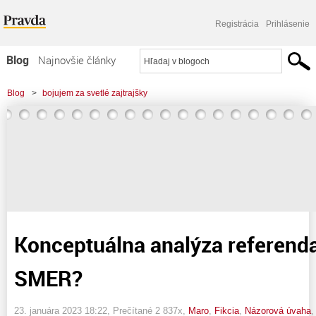
Registrácia
Prihlásenie
Blog
Najnovšie články
Najčítanejšie články
Blog
>
bojujem za svetlé zajtrajšky
Najkomentovanejšie články
>
Konceptuálna analýza referenda: Aký je SMER?
Zoznam blogov
Komerčné blogy
Konceptuálna analýza referenda
SMER?
23. januára 2023 18:22
, Prečítané 2 837x,
Maro
,
Fikcia
,
Názorová úvaha