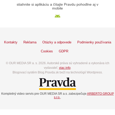
stiahnite si aplikáciu a čítajte Pravdu pohodlne aj v
mobile
Kontakty
Reklama
Otázky a odpovede
Podmienky používania
Cookies
GDPR
© OUR MEDIA SR a. s. 2026. Autorské práva sú vyhradené a vykonáva ich
vydavateľ,
viac info
.
Blogovací systém Blog.Pravda.sk beží na technológií Wordpress.
Kompletný video servis pre OUR MEDIA SR a.s. zabezpečuje
ARBERTO GROUP
s.r.o.
.