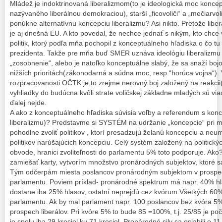
Mládež je indoktrinovaná liberalizmom(to je ideologická moc koncep
nazývaného liberálnou demokraciou), starší „ficovoliči“ a „mečiarvol
ponúkne alternatívnu koncepciu liberalizmu? Asi nikto. Pretože liber
je aj dnešná EU. A kto povedal, že nechce jednať s nikým, kto chce
politik, ktorý podľa mňa pochopil z konceptuálneho hľadiska o čo tu
prezidenta. Takže pre mňa buď SMER uznáva ideológiu liberalizmu 
„zosobnenie“, alebo je natoľko konceptuálne slabý, že sa snaží bo
nižších prioritách(zákonodarná a súdna moc, resp.“horúca vojna“). 
rozpracovanosti OČTK je to zrejme nerovný boj založený na reakcii(o
vyhliadky do budúcna kvôli strate voličskej základne mladých sú vi
ďalej nejde.
A ako z konceptuálneho hľadiska súvisia voľby a referendum s konc
liberalizmu)? Predstavme si SYSTÉM na udržanie „koncepcie“ pri
pohodlne zvoliť politikov , ktorí presadzujú želanú koncepciu a neu
politikov narúšajúcich koncepciu. Celý systém založený na politic
obvode, hranici zvoliteľnosti do parlamentu 5% toto podporuje. A
zamiešať karty, vytvorím množstvo pronárodných subjektov, ktoré
Tým odčerpám miesta poslancov pronárodným subjektom v prospech
parlamentu. Poviem príklad- pronárodné spektrum má napr. 40% hl
dostane iba 25% hlasov, ostatní neprejdú cez kvórum.Všetkých 60%
parlamentu. Ak by mal parlament napr. 100 poslancov bez kvóra 5%,
prospech liberálov. Pri kvóre 5% to bude 85 =100%, t.j. 25/85 je poč
je spolu iba 29 kresiel ku 71 kresiel. Pronárodné sily sa oslabili o 11 k