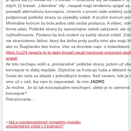
istých 11 kresiel. „Liberálne“ sily , naopak majú tendenciu spájať sa
presadiť alternatívnu koncepciu, zmením v prvom rade volebný sy
podporovať politické strany za výsledky volieb. A zruším kvórum pr
Minimálne kvórum by bola jedna celá osoba poslanca. A vôbec, od
forme platu. Politické strany by samozrejme neboli zakázané, ale v
zvýhodňovanie. Poslanci by boli zvolení za každý obvod zvlášť. Zo
nie straníckemu šéfovi, ktorý iba dvíha prsty podľa toho ako majú 
ako vo Švajčiarsku bez kvóra. Viac sa dozviete napr. o holandsko
https://cz24.news/a-je-to-tady-brusel-zacal-narizovat-snizovani-
pridat/
Ak toto nechápu voliči a „pronárodné“ politické strany, potom už v
koncepcie to ďalej nepôjde. Zbytočne sa frustrujú ľudia a diletant
Cesta do cieľa sa skladá z jednotlivých krokov. Keď neviem, kde je 
sme už v cieli, iba nám to nepovedali. Je ním
JADRO
.
Je možné , že sú tak konceptuálne neschopní, alebo je to zámerná „a
koncepcie?
Pokračovanie….
«
Aká je pravdepodobnosť rovnakého výsledku
prezidentských volieb v 3 krajinách?