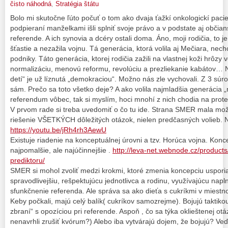
čisto náhodná
,
Stratégia štátu
Bolo mi skutočne ľúto počuť o tom ako dvaja ťažkí onkologickí pacie
podpieraní manželkami išli splniť svoje právo a v podstate aj občian
referende. A ich synovia a dcéry ostali doma. Áno, moji rodičia, to j
šťastie a nezažila vojnu. Tá generácia, ktorá volila aj Mečiara, nech
podniky. Táto generácia, ktorej rodičia zažili na vlastnej koži hrôzy 
normalizáciu, menovú reformu, revolúciu a prezliekanie kabátov…
detí“ je už líznutá „demokraciou“. Možno nás zle vychovali. Z 3 sú
sám. Prečo sa toto všetko deje? A ako volila najmladšia generácia „m
referendum vôbec, tak si myslím, hoci mnohí z nich chodia na prot
V prvom rade si treba uvedomiť o čo tu ide. Strana SMER mala mo
riešenie VŠETKÝCH dôležitých otázok, nielen predčasných volieb. Ne
https://youtu.be/jRh4rh3AewU
Existuje riadenie na konceptuálnej úrovni a tzv. Horúca vojna. Konc
najpomalšie, ale najúčinnejšie .
http://leva-net.webnode.cz/product
prediktoru/
SMER si mohol zvoliť medzi krokmi, ktoré zmenia koncepciu uspori
spravodlivejšiu, rešpektujúcu jednotlivca a rodinu, využívajúcu napln
sfunkčnenie referenda. Ale správa sa ako dieťa s cukríkmi v miestno
Keby počkali, majú celý balík( cukríkov samozrejme). Bojujú taktikou p
zbraní“ s opozíciou pri referende. Aspoň , čo sa týka oklieštenej o
nenavrhli zrušiť kvórum?) Alebo iba vytvárajú dojem, že bojujú? Veď 