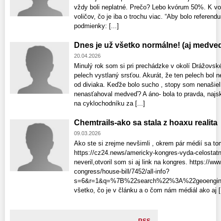
vždy boli neplatné. Prečo? Lebo kvórum 50%. K 
voličov, čo je iba o trochu viac. “Aby bolo referen
podmienky: [...]
Dnes je už všetko normálne! (aj medved
20.04.2026
Minulý rok som si pri prechádzke v okolí Drážovské
pelech vystlaný srsťou. Akurát, že ten pelech bol n
od diviaka. Keďže bolo sucho , stopy som nenašie
nenasťahoval medveď? A áno- bola to pravda, najskôr 
na cyklochodníku za [...]
Chemtrails-ako sa stala z hoaxu realita
09.03.2026
Ako ste si zrejme nevšimli , okrem pár médií sa to
https://cz24.news/americky-kongres-vyda-celostatn
neveril,otvoril som si aj link na kongres. https://ww
congress/house-bill/7452/all-info?
s=6&r=1&q=%7B%22search%22%3A%22geoenginee
všetko, čo je v článku a o čom nám médiál ako aj [.
RSS