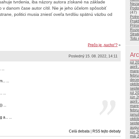
bsahuje tvrdenia, iba názory autora získané na základe
Neza
 v danom čase autor cítil. Nie je jeho účelom spôsobiť
Podo
(47)
rane, politici musia zniesť oveľa tvrdšiu spätnú väzbu od
Potr
Prakt
Príro
Rozp
Strat
Toto 
Prečo je „sucho“?
»
Arc
Posledný 15. 08. 2022, 14:11
júl 2
apríl
...
mare
febr
dece
.. ...
októ
sept
júl 2
 ...
jún 
apríl
 ...
mare
febr
janu
... ...
októ
sept
augu
Celá debata
|
RSS tejto debaty
jún 
máj 