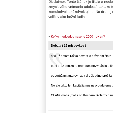
Disclaimer: Tento článok je fikcia a neo
zmyslového vnímania udalostí, tak ako to
komukoľvek akúkoľvek ujmu. Na druhej st
voličov ako bežní ľudia.
«
Koľko medveďov naserie 2000 hovien?
Debata ( 15 príspevkov )
a to už potom ťažko hovoriť o právnom štáte... 
pani prezidentka referendum nevyhlásila a tým.
odporúčam autorovi, aby si dôkladne prečítal...
No ale takto ten kapitalizmus nevybudujeme!:))
OLANOmafia ,mafia od Kočnera ,Kolárov gang a