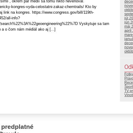
šimli , okrem pár médií sa tomu nikto nevenoval.
dece
nove
ericky-kongres-vyda-celostatni-zakaz-chemtrails/ Kto by
októ
 aj link na kongres. https://www.congress.gov/bill/119th-
sept
52/all-info?
júl 2
jún 
earch%22%3A%22geoengineering%22%7D Vyskytuje sa tam
máj 
u a o čom nám médiál ako aj [...]
apríl
mare
janu
dece
nove
októ
Od
Fotky
Prav
Rece
Šport
TV p
Vino
 predplatné