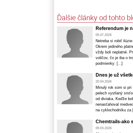
Ďalšie články od tohto b
Referendum je n
05.07.2026
Netreba si robiť ilúzie
Okrem jediného platné
vždy boli neplatné.
voličov, čo je iba o 
podmienky: [...]
Dnes je už všetk
20.04.2026
Minulý rok som si pri
pelech vystlaný srsťo
od diviaka. Keďže bo
nenasťahoval medveď? A
na cyklochodníku za [
Chemtrails-ako s
09.03.2026