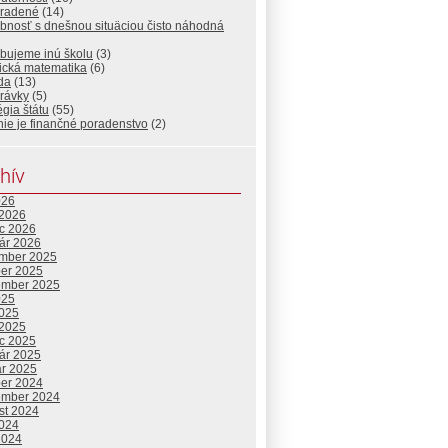
radené
(14)
bnosť s dnešnou situäciou čisto náhodná
ebujeme inú školu
(3)
ická matematika
(6)
da
(13)
rávky
(5)
égia štátu
(55)
nie je finančné poradenstvo
(2)
hív
026
 2026
c 2026
uár 2026
mber 2025
ber 2025
ember 2025
025
2025
 2025
c 2025
uár 2025
ár 2025
ber 2024
ember 2024
st 2024
2024
2024