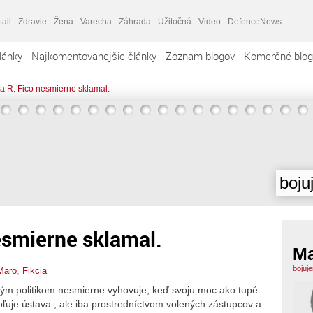
tail
Zdravie
Žena
Varecha
Záhrada
Užitočná
Video
DefenceNews
lánky
Najkomentovanejšie články
Zoznam blogov
Komerčné blog
 R. Fico nesmierne sklamal.
boju
esmierne sklamal.
M
bojuj
Maro
,
Fikcia
m politikom nesmierne vyhovuje, keď svoju moc ako tupé
uje ústava , ale iba prostredníctvom volených zástupcov a