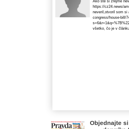
Ako ste si zrejme nev
https://cz24.news/am
neveril,otvoril som si
congress/house-bill/74
s=6&r=1&q=%7B%22s
všetko, čo je v článk
Objednajte si