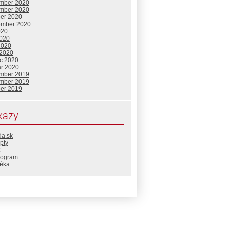
mber 2020
mber 2020
ber 2020
ember 2020
020
2020
2020
 2020
c 2020
ár 2020
mber 2019
mber 2019
ber 2019
kazy
da.sk
pty
rogram
téka