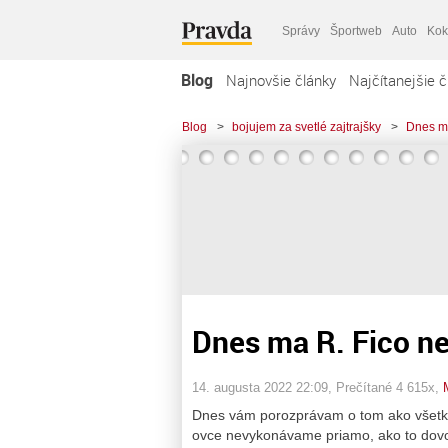
Správy
Športweb
Auto
Kok
Blog
Najnovšie články
Najčítanejšie č
Blog
>
bojujem za svetlé zajtrajšky
>
Dnes ma
Dnes ma R. Fico n
14. augusta 2022 22:09
, Prečítané 4 615x,
Dnes vám porozprávam o tom ako všetký
ovce nevykonávame priamo, ako to dovoľ