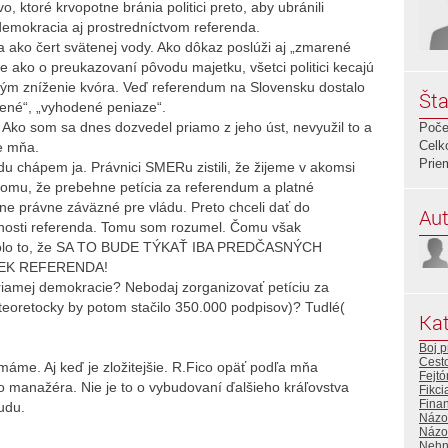
vo, ktoré krvopotne bránia politici preto, aby ubránili
 demokracia aj prostredníctvom referenda.
a ako čert svätenej vody. Ako dôkaz poslúži aj „zmarené
ako o preukazovaní pôvodu majetku, všetci politici kecajú
 tým zníženie kvóra. Veď referendum na Slovensku dostalo
Šta
rené“, „vyhodené peniaze“.
o. Ako som sa dnes dozvedel priamo z jeho úst, nevyužil to a
Poče
Celk
ne mňa.
Prie
du chápem ja. Právnici SMERu zistili, že žijeme v akomsi
omu, že prebehne petícia za referendum a platné
tne právne záväzné pre vládu. Preto chceli dať do
Aut
znosti referenda. Tomu som rozumel. Čomu však
 bolo to, že SA TO BUDE TÝKAŤ IBA PREDČASNÝCH
VEK REFERENDA!
riamej demokracie? Nebodaj zorganizovať petíciu za
eoretocky by potom stačilo 350.000 podpisov)? Tudlé(
Kat
Boj p
Cest
máme. Aj keď je zložitejšie. R.Fico opäť podľa mňa
Fejtó
o manažéra. Nie je to o vybudovaní ďalšieho kráľovstva
Fikci
Fina
udu.
Názo
Názor
Nehn