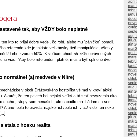
apríl
mare
febr
janu
logera
dece
nove
októ
astavené tak, aby VŽDY bolo neplatné
sept
augu
júl 2
- ten kto to prijal dobre vedel, čo robí, alebo mu “páničko” poradil.
jún 
ho referenda kde je takisto velikánsky tieň manipulácie, všetky
máj 
apríl
 Prečo? Lebo kvórum 50%. K voľbám chodí 55-75% oprávnených
mare
trochu viac. “Aby bolo referendum platné, musia byť splnené dve
febr
janu
dece
nove
o normálne! (aj medvede v Nitre)
októ
sept
augu
 prechádzke v okolí Drážovského kostolíka všimol v kroví akýsi
jún 
u. Akurát, že ten pelech bol nejaký veľký a tá srsť nevyzerala ako
febr
janu
lo sucho , stopy som nenašiel , ale napadlo ma- hádam sa sem
nove
 áno- bola to pravda, najskôr ich/bolo ich viac/ videli pri rieke
októ
sept
...]
júl 2
máj 
a stala z hoaxu realita
mare
febr
janu