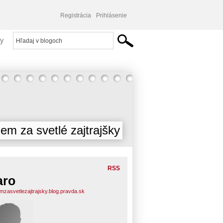
Registrácia
Prihlásenie
y
jem za svetlé zajtrajšky
RSS
aro
emzasvetlezajtrajsky.blog.pravda.sk