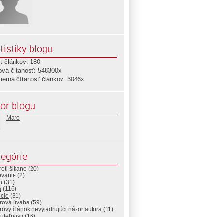
tistiky blogu
t článkov: 180
ová čítanosť: 548300x
merná čítanosť článkov: 3046x
or blogu
Maro
egórie
roti šikane
(20)
ovanie
(2)
n
(31)
a
(116)
ncie
(31)
rová úvaha
(59)
ovy článok nevyjadrujúci názor autora
(11)
uteľnosti
(16)