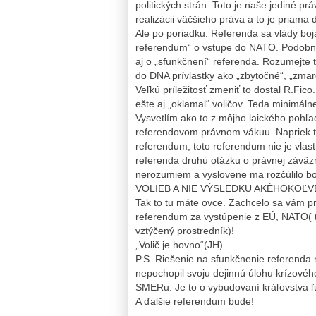
politických strán. Toto je naše jediné prá
realizácii väčšieho práva a to je priama
Ale po poriadku. Referenda sa vlády boj
referendum“ o vstupe do NATO. Podobne 
aj o „sfunkčnení“ referenda. Rozumejte
do DNA prívlastky ako „zbytočné“, „zma
Veľkú príležitosť zmeniť to dostal R.Fic
ešte aj „oklamal“ voličov. Teda minimál
Vysvetlím ako to z môjho laického pohľa
referendovom právnom vákuu. Napriek t
referendum, toto referendum nie je vlas
referenda druhú otázku o právnej závä
nerozumiem a vyslovene ma rozčúlilo
VOLIEB A NIE VÝSLEDKU AKÉHOKOĽ
Tak to tu máte ovce. Zachcelo sa vám p
referendum za vystúpenie z EÚ, NATO( t
vztýčený prostredník)!
„Volič je hovno“(JH)
P.S. Riešenie na sfunkčnenie referenda 
nepochopil svoju dejinnú úlohu krízovéh
SMERu. Je to o vybudovaní kráľovstva ľ
A ďalšie referendum bude!