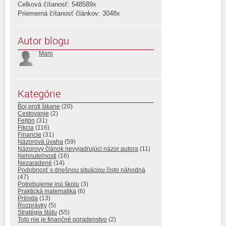
Celková čítanosť: 548589x
Priemerná čítanosť článkov: 3048x
Autor blogu
Maro
Kategórie
Boj proti šikane
(20)
Cestovanie
(2)
Fejtón
(31)
Fikcia
(116)
Financie
(31)
Názorová úvaha
(59)
Názorovy článok nevyjadrujúci názor autora
(11)
Nehnuteľnosti
(16)
Nezaradené
(14)
Podobnosť s dnešnou situäciou čisto náhodná
(47)
Potrebujeme inú školu
(3)
Praktická matematika
(6)
Príroda
(13)
Rozprávky
(5)
Stratégia štátu
(55)
Toto nie je finančné poradenstvo
(2)