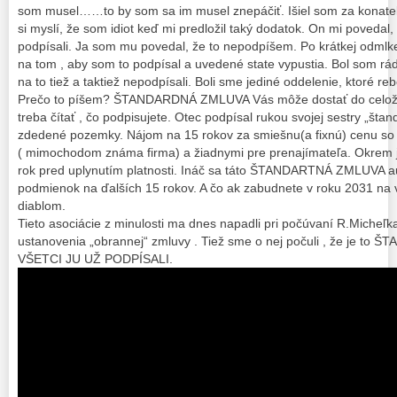
som musel……to by som sa im musel znepáčiť. Išiel som za konate
si myslí, že som idiot keď mi predložil taký dodatok. On mi povedal,
podpísali. Ja som mu povedal, že to nepodpíšem. Po krátkej odmlke
na tom , aby som to podpísal a uvedené state vypustia. Bol som rád,
na to tiež a taktiež nepodpísali. Boli sme jediné oddelenie, ktoré re
Prečo to píšem? ŠTANDARDNÁ ZMLUVA Vás môže dostať do celoživ
treba čítať , čo podpisujete. Otec podpísal rukou svojej sestry „št
zdedené pozemky. Nájom na 15 rokov za smiešnu(a fixnú) cenu so
( mimochodom známa firma) a žiadnymi pre prenajímateľa. Okrem 
rok pred uplynutím platnosti. Ináč sa táto ŠTANDARTNÁ ZMLUVA au
podmienok na ďalších 15 rokov. A čo ak zabudnete v roku 2031 na
diablom.
Tieto asociácie z minulosti ma dnes napadli pri počúvaní R.Micheľk
ustanovenia „obrannej“ zmluvy . Tiež sme o nej počuli , že je 
VŠETCI JU UŽ PODPÍSALI.