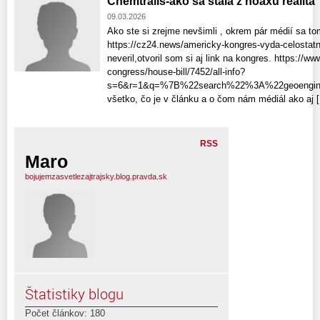
Chemtrails-ako sa stala z hoaxu realita
09.03.2026
Ako ste si zrejme nevšimli , okrem pár médií sa to
https://cz24.news/americky-kongres-vyda-celostatn
neveril,otvoril som si aj link na kongres. https://ww
congress/house-bill/7452/all-info?
s=6&r=1&q=%7B%22search%22%3A%22geoenginee
všetko, čo je v článku a o čom nám médiál ako aj [.
RSS
Maro
bojujemzasvetlezajtrajsky.blog.pravda.sk
Štatistiky blogu
Počet článkov: 180