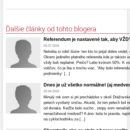
Ďalšie články od tohto blogera
Referendum je nastavené tak, aby VŽD
05.07.2026
Netreba si robiť ilúzie- ten kto to prijal dobre vedel
Okrem jediného platného referenda kde je takisto v
vždy boli neplatné. Prečo? Lebo kvórum 50%. K 
voličov, čo je iba o trochu viac. “Aby bolo referen
podmienky: [...]
Dnes je už všetko normálne! (aj medved
20.04.2026
Minulý rok som si pri prechádzke v okolí Drážovské
pelech vystlaný srsťou. Akurát, že ten pelech bol n
od diviaka. Keďže bolo sucho , stopy som nenašie
nenasťahoval medveď? A áno- bola to pravda, najskôr 
na cyklochodníku za [...]