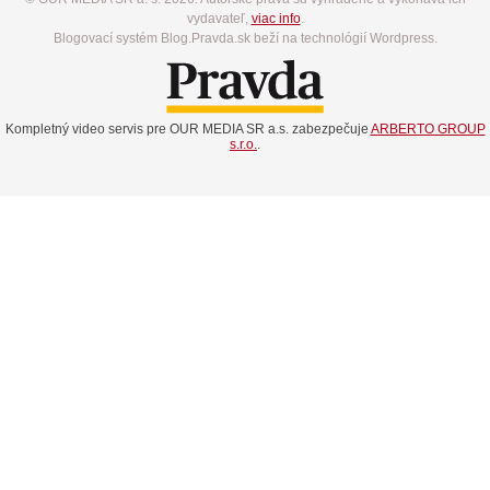
vydavateľ,
viac info
.
Blogovací systém Blog.Pravda.sk beží na technológií Wordpress.
Kompletný video servis pre OUR MEDIA SR a.s. zabezpečuje
ARBERTO GROUP
s.r.o.
.