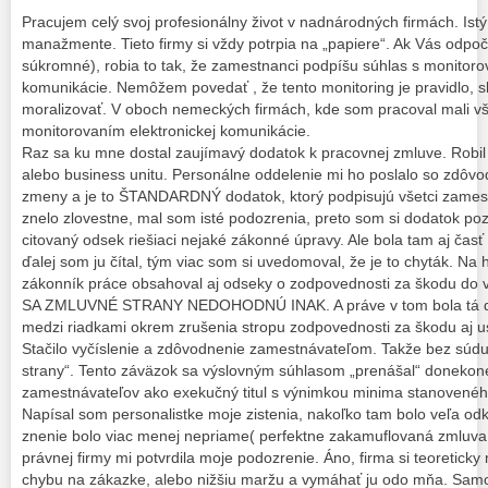
Pracujem celý svoj profesionálny život v nadnárodných firmách. Ist
manažmente. Tieto firmy si vždy potrpia na „papiere“. Ak Vás odpoč
súkromné), robia to tak, že zamestnanci podpíšu súhlas s monitoro
komunikácie. Nemôžem povedať , že tento monitoring je pravidlo,
moralizovať. V oboch nemeckých firmách, kde som pracoval mali vš
monitorovaním elektronickej komunikácie.
Raz sa ku mne dostal zaujímavý dodatok k pracovnej zmluve. Robil
alebo business unitu. Personálne oddelenie mi ho poslalo so zdôv
zmeny a je to ŠTANDARDNÝ dodatok, ktorý podpisujú všetci zam
znelo zlovestne, mal som isté podozrenia, preto som si dodatok poz
citovaný odsek riešiaci nejaké zákonné úpravy. Ale bola tam aj čas
ďalej som ju čítal, tým viac som si uvedomoval, že je to chyták. Na 
zákonník práce obsahoval aj odseky o zodpovednosti za škodu do v
SA ZMLUVNÉ STRANY NEDOHODNÚ INAK. A práve v tom bola tá 
medzi riadkami okrem zrušenia stropu zodpovednosti za škodu aj u
Stačilo vyčíslenie a zdôvodnenie zamestnávateľom. Takže bez súd
strany“. Tento záväzok sa výslovným súhlasom „prenášal“ donekon
zamestnávateľov ako exekučný titul s výnimkou minima stanovenéh
Napísal som personalistke moje zistenia, nakoľko tam bolo veľa od
znenie bolo viac menej nepriame( perfektne zakamuflovaná zmluva 
právnej firmy mi potvrdila moje podozrenie. Áno, firma si teoreticky
chybu na zákazke, alebo nižšiu maržu a vymáhať ju odo mňa. Samoz