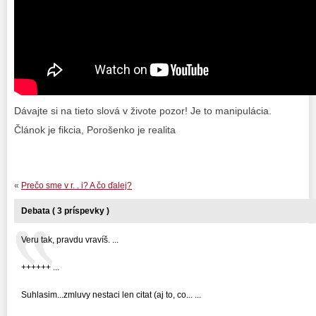
Dávajte si na tieto slová v živote pozor! Je to manipulácia.
Článok je fikcia, Porošenko je realita
«
Prečo sme v r. . i? A čo ďalej?
Debata ( 3 príspevky )
Veru tak, pravdu vravíš. ...
++++++ ...
Suhlasim...zmluvy nestaci len citat (aj to, co... ...