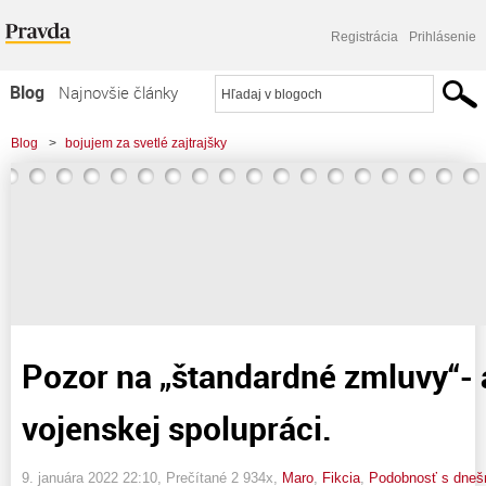
Registrácia
Prihlásenie
Blog
Najnovšie články
Najčítanejšie články
Blog
>
bojujem za svetlé zajtrajšky
Najkomentovanejšie články
>
Pozor na „štandardné zmluvy“- aj tie o vojenskej spolupráci.
Zoznam blogov
Komerčné blogy
Pozor na „štandardné zmluvy“- a
vojenskej spolupráci.
9. januára 2022 22:10
, Prečítané 2 934x,
Maro
,
Fikcia
,
Podobnosť s dnešn